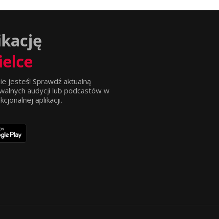
ikację
ielce
ie jesteś! Sprawdź aktualną
walnych audycji lub podcastów w
jonalnej aplikacji.