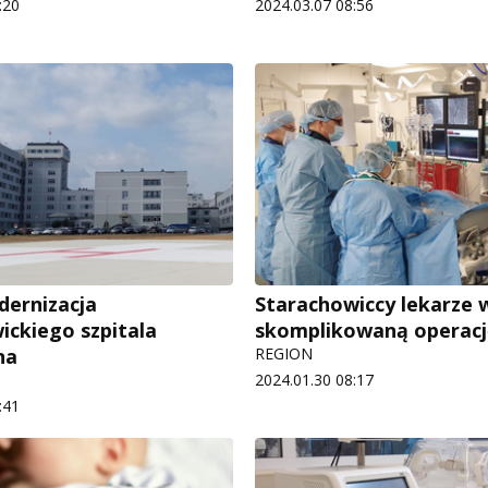
:20
2024.03.07 08:56
ernizacja
Starachowiccy lekarze 
ickiego szpitala
skomplikowaną operacj
na
REGION
2024.01.30 08:17
:41