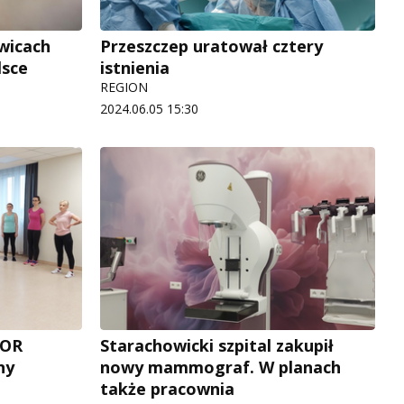
wicach
Przeszczep uratował cztery
lsce
istnienia
REGION
2024.06.05 15:30
SOR
Starachowicki szpital zakupił
ny
nowy mammograf. W planach
także pracownia