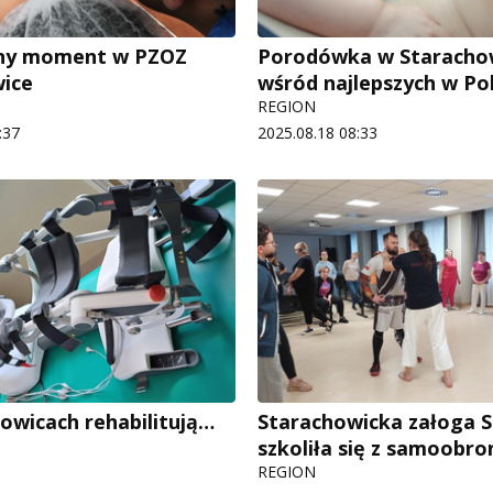
zny moment w PZOZ
Porodówka w Staracho
ice
wśród najlepszych w Po
REGION
:37
2025.08.18 08:33
owicach rehabilitują…
Starachowicka załoga 
szkoliła się z samoobro
REGION