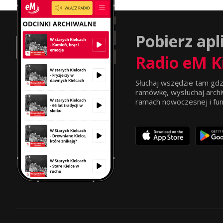
Pobierz apl
Radio eM K
Słuchaj wszędzie tam gdz
ramówkę, wysłuchaj archi
ramach nowoczesnej i funkc