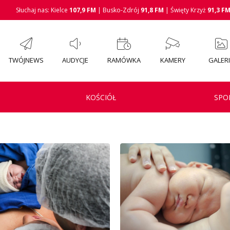
Słuchaj nas: Kielce
107,9 FM
| Busko-Zdrój
91,8 FM
| Święty Krzyż
91,3 F
TWÓJNEWS
AUDYCJE
RAMÓWKA
KAMERY
GALER
KOŚCIÓŁ
SPO