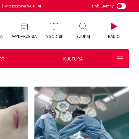
M
| Włoszczowa
94,4 FM
Tryb Ciemny
IA
WYDARZENIA
TYGODNIK
SZUKAJ
RADIO
RT
KULTURA