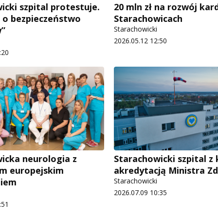
cki szpital protestuje.
20 mln zł na rozwój kard
 o bezpieczeństwo
Starachowicach
w”
Starachowicki
2026.05.12 12:50
:20
icka neurologia z
Starachowicki szpital z 
m europejskim
akredytacją Ministra Z
niem
Starachowicki
2026.07.09 10:35
:51