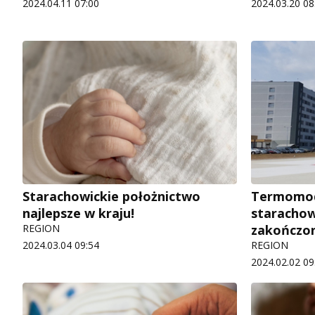
2024.04.11 07:00
2024.03.20 08
Starachowickie położnictwo
Termomod
najlepsze w kraju!
starachow
REGION
zakończo
2024.03.04 09:54
REGION
2024.02.02 09