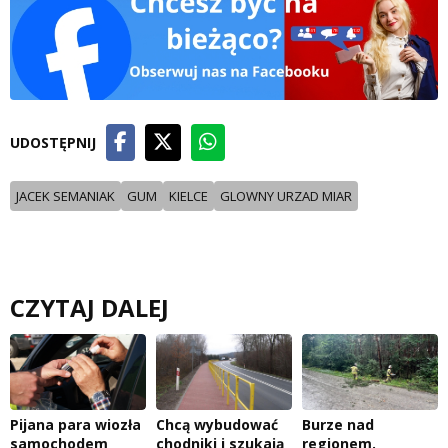
UDOSTĘPNIJ
JACEK SEMANIAK
GUM
KIELCE
GLOWNY URZAD MIAR
CZYTAJ DALEJ
Pijana para wiozła
Chcą wybudować
Burze nad
samochodem
chodniki i szukają
regionem.