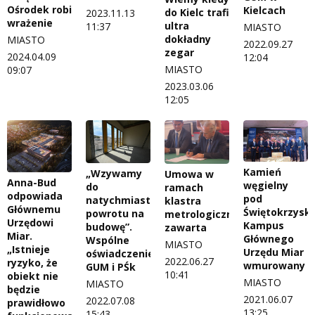
Ośrodek robi
Kielcach
do Kielc trafi
2023.11.13
wrażenie
ultra
11:37
MIASTO
dokładny
MIASTO
2022.09.27
zegar
2024.04.09
12:04
MIASTO
09:07
2023.03.06
12:05
Kamień
„Wzywamy
Umowa w
Anna-Bud
węgielny
do
ramach
odpowiada
pod
natychmiastowego
klastra
Głównemu
Świętokrzyski
powrotu na
metrologicznego
Urzędowi
Kampus
budowę”.
zawarta
Miar.
Głównego
Wspólne
MIASTO
„Istnieje
Urzędu Miar
oświadczenie
2022.06.27
ryzyko, że
wmurowany
GUM i PŚk
10:41
obiekt nie
MIASTO
MIASTO
będzie
2021.06.07
2022.07.08
prawidłowo
13:25
15:43