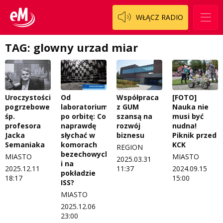
WŁĄCZ RADIO
TAG: glowny urzad miar
Uroczystości
Od
Współpraca
[FOTO]
pogrzebowe
laboratorium
z GUM
Nauka nie
śp.
po orbitę: Co
szansą na
musi być
profesora
naprawdę
rozwój
nudna!
Jacka
słychać w
biznesu
Piknik przed
Semaniaka
komorach
KCK
REGION
bezechowych
MIASTO
MIASTO
2025.03.31
i na
2025.12.11
11:37
2024.09.15
pokładzie
18:17
15:00
ISS?
MIASTO
2025.12.06
23:00