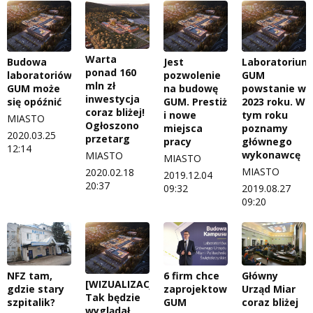
Warta
Budowa
Jest
Laboratorium
ponad 160
laboratoriów
pozwolenie
GUM
mln zł
GUM może
na budowę
powstanie w
inwestycja
się opóźnić
GUM. Prestiż
2023 roku. W
coraz bliżej!
i nowe
tym roku
MIASTO
Ogłoszono
miejsca
poznamy
2020.03.25
przetarg
pracy
głównego
12:14
wykonawcę
MIASTO
MIASTO
MIASTO
2020.02.18
2019.12.04
20:37
09:32
2019.08.27
09:20
6 firm chce
Główny
NFZ tam,
[WIZUALIZACJE]
zaprojektować
Urząd Miar
gdzie stary
Tak będzie
GUM
coraz bliżej
szpitalik?
wyglądał