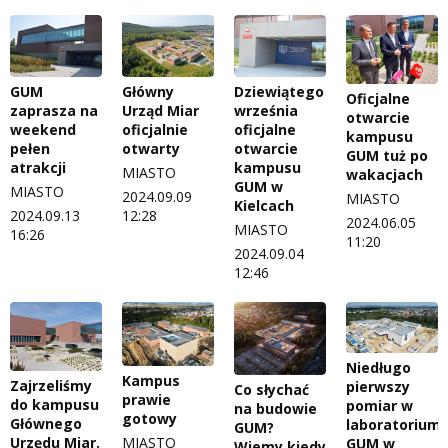
GUM
Główny
Dziewiątego
Oficjalne
zaprasza na
Urząd Miar
września
otwarcie
weekend
oficjalnie
oficjalne
kampusu
pełen
otwarty
otwarcie
GUM tuż po
atrakcji
kampusu
MIASTO
wakacjach
GUM w
MIASTO
2024.09.09
MIASTO
Kielcach
2024.09.13
12:28
2024.06.05
MIASTO
16:26
11:20
2024.09.04
12:46
Niedługo
Kampus
Zajrzeliśmy
pierwszy
Co słychać
prawie
do kampusu
pomiar w
na budowie
gotowy
Głównego
laboratorium
GUM?
Urzędu Miar.
MIASTO
GUM w
Wiemy kiedy