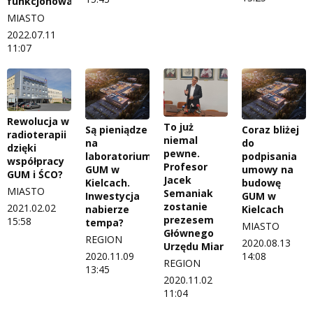
funkcjonował”
MIASTO
2022.07.11
11:07
Rewolucja w
To już
Są pieniądze
Coraz bliżej
radioterapii
niemal
na
do
dzięki
pewne.
laboratorium
podpisania
współpracy
Profesor
GUM w
umowy na
GUM i ŚCO?
Jacek
Kielcach.
budowę
MIASTO
Semaniak
Inwestycja
GUM w
zostanie
2021.02.02
nabierze
Kielcach
prezesem
15:58
tempa?
MIASTO
Głównego
REGION
2020.08.13
Urzędu Miar
2020.11.09
14:08
REGION
13:45
2020.11.02
11:04