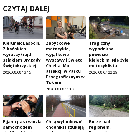
CZYTAJ DALEJ
Kierunek Lasocin.
Zabytkowe
Tragiczny
Z Końskich
motocykle,
wypadek w
wyruszył rajd
wyjątkowe
powiecie
szlakiem Brygady
wystawy i Święto
kieleckim. Nie żyje
Świętokrzyskiej
Chleba. Moc
motocyklista
atrakcji w Parku
2026.08.08 13:15
2026.08.07 22:29
Etnograficznym w
Tokarni
2026.08.08 11:02
Pijana para wiozła
Chcą wybudować
Burze nad
samochodem
chodniki i szukają
regionem.