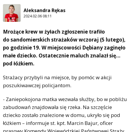
Aleksandra Rękas
2024.02.06 08:11
Mrożące krew w żyłach zgłoszenie trafiło
do sandomierskich strażaków wczoraj (5 lutego),
po godzinie 19. W miejscowości Dębiany zaginęło
małe dziecko. Ostatecznie maluch znalazł się…
pod łóżkiem.
Strażacy przybyli na miejsce, by pomóc w akcji
poszukiwawczej policjantom.
- Zaniepokojona matka wezwała służby, bo w pobliżu
zabudowań znajdowała się rzeka. Na szczęście
dziecko zostało znalezione w domu, ukryło się pod
łóżkiem – informuje st. kpt. Marcin Bajur, oficer
prasowy Komendy Wojewódzkiej Państwowej Straży