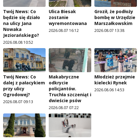
Twój News: Co
Ulica Biesak
Groził, że podłoży
będzie się działo
zostanie
bombę w Urzędzie
na ulicy Jana
wyremontowana
Marszałkowskim
Nowaka
2026.08.07 16:12
2026.08.07 13:38
Jeziorańskiego?
2026.08.08 10:52
Twój News: Co
Makabryczne
Młodzież przejmie
dalej z pałacykiem
odkrycie
kielecki Rynek
przy ulicy
policjantów.
2026.08.06 14:53
Ogrodowej?
Truchła szczeniąt i
dwieście psów
2026.08.07 09:13
2026.08.07 07:22