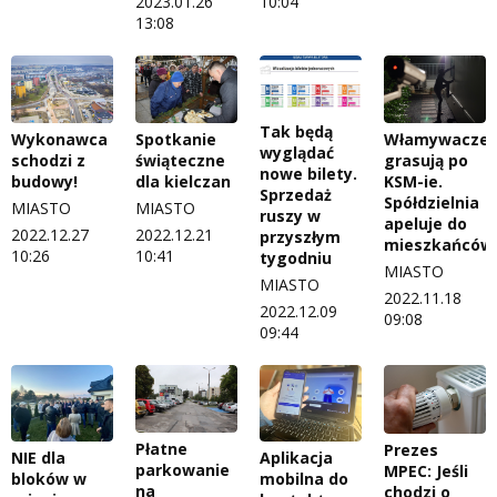
2023.01.26
10:04
13:08
Tak będą
Wykonawca
Spotkanie
Włamywacze
wyglądać
schodzi z
świąteczne
grasują po
nowe bilety.
budowy!
dla kielczan
KSM-ie.
Sprzedaż
Spółdzielnia
MIASTO
MIASTO
ruszy w
apeluje do
2022.12.27
2022.12.21
przyszłym
mieszkańców
10:26
10:41
tygodniu
MIASTO
MIASTO
2022.11.18
2022.12.09
09:08
09:44
Płatne
Prezes
NIE dla
Aplikacja
parkowanie
MPEC: Jeśli
bloków w
mobilna do
na
chodzi o