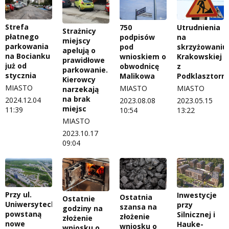
Strefa
750
Utrudnienia
Strażnicy
płatnego
podpisów
na
miejscy
parkowania
pod
skrzyżowaniu
apelują o
na Bocianku
wnioskiem o
Krakowskiej
prawidłowe
już od
obwodnicę
z
parkowanie.
stycznia
Malikowa
Podklasztorn
Kierowcy
MIASTO
MIASTO
MIASTO
narzekają
na brak
2024.12.04
2023.08.08
2023.05.15
miejsc
11:39
10:54
13:22
MIASTO
2023.10.17
09:04
Przy ul.
Inwestycje
Ostatnia
Ostatnie
Uniwersyteckiej
przy
szansa na
godziny na
powstaną
Silnicznej i
złożenie
złożenie
nowe
Hauke-
wniosku o
wniosku o