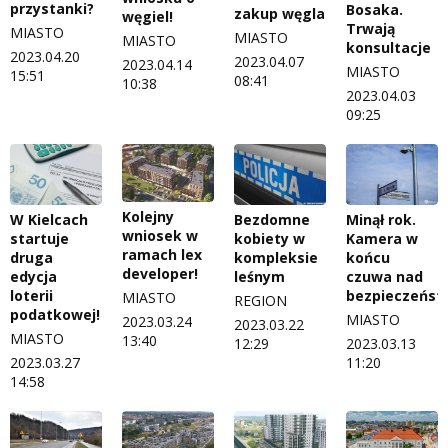
przystanki?
Bosaka.
zakup węgla
węgiel!
Trwają
MIASTO
MIASTO
MIASTO
konsultacje
2023.04.20
2023.04.07
2023.04.14
MIASTO
15:51
08:41
10:38
2023.04.03
09:25
Kolejny
W Kielcach
Bezdomne
Minął rok.
wniosek w
startuje
kobiety w
Kamera w
ramach lex
druga
kompleksie
końcu
developer!
edycja
leśnym
czuwa nad
loterii
bezpieczeńs
MIASTO
REGION
podatkowej!
MIASTO
2023.03.24
2023.03.22
MIASTO
13:40
12:29
2023.03.13
2023.03.27
11:20
14:58