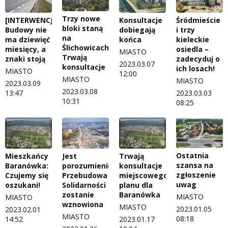
Trzy nowe
[INTERWENCJA]
Śródmieście
Konsultacje
bloki staną
Budowy nie
i trzy
dobiegają
na
ma dziewięć
kieleckie
końca
Ślichowicach?
miesięcy, a
osiedla –
MIASTO
Trwają
znaki stoją
zadecyduj o
2023.03.07
konsultacje
ich losach!
MIASTO
12:00
MIASTO
MIASTO
2023.03.09
2023.03.08
13:47
2023.03.03
10:31
08:25
Ostatnia
Mieszkańcy
Jest
Trwają
szansa na
Baranówka:
porozumienie.
konsultacje
zgłoszenie
Czujemy się
Przebudowa
miejscowego
uwag
oszukani!
Solidarności
planu dla
zostanie
Baranówka
MIASTO
MIASTO
wznowiona
MIASTO
2023.01.05
2023.02.01
MIASTO
08:18
14:52
2023.01.17