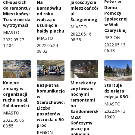
Pożar w
Chłopskich
Na
jakość życia
Domu
do remontu?
Baranówku
mieszkańców
Pomocy
Mieszkańcy:
od roku
ul.
Społecznej
Tu się nie da
walczą o
Ściegiennego?
w Woli
wytrzymać!
usunięcie
MIASTO
Czaryskiej
hałdy piachu
MIASTO
2022.05.16
REGION
MIASTO
2022.05.27
08:58
2022.05.13
12:04
2022.05.24
06:18
08:02
Kolejne
Mieszkańcy
Bezpłatna
Startuje
zmiany w
zirytowani
komunikacja
dziesiąta
organizacji
nocnymi
w
edycja KBO!
ruchu na al.
remontami
Starachowicach.
MIASTO
Solidarności
na
Liczba
2022.04.13
Sandomierskiej.
MIASTO
pasażerów
13:09
MZD:
wzrosła o 50
2022.05.05
Kończymy
proc.
08:55
pracę po
REGION
południu