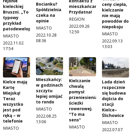
rejonie
kontaktu z
Bocianku?
ceny ciepła,
kieleckiej
mieszkańcami.
Spółdzielnia
kielczanie
Bruszni. „To
Przydatna!
czeka na
nie mają
typowy
REGION
opinie
powodów do
przykład
2022.09.26
niepokoju
MIASTO
patodeweloperki”
12:50
MIASTO
2022.10.28
MIASTO
08:36
2022.09.13
2022.11.02
13:03
17:54
Mieszkańcy:
Kielczanie
Kielce mają
Lada dzień
w godzinach
chwalą
Kartę
rozpocznie
szczytu
pomysł
Miejską!
się budowa
lepiej omijać
przeniesienia
Teraz
dojścia do
to rondo
ścieżki
wszystko
stacji
rowerowej.
MIASTO
jest pod
Kielce–
"To ma
ręką – w
Ślichowice
2022.08.25
sens"
telefonie
13:06
MIASTO
MIASTO
MIASTO
2022.07.07