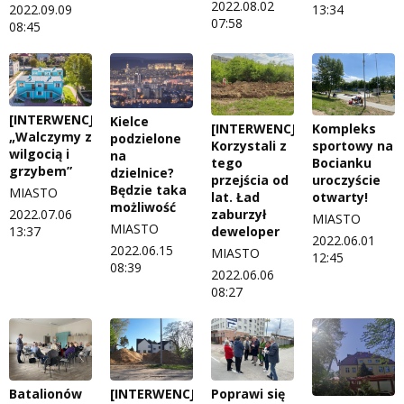
2022.08.02
2022.09.09
13:34
07:58
08:45
[INTERWENCJA]
Kielce
[INTERWENCJA]
Kompleks
„Walczymy z
podzielone
Korzystali z
sportowy na
wilgocią i
na
tego
Bocianku
grzybem”
dzielnice?
przejścia od
uroczyście
Będzie taka
MIASTO
lat. Ład
otwarty!
możliwość
2022.07.06
zaburzył
MIASTO
MIASTO
13:37
deweloper
2022.06.01
2022.06.15
MIASTO
12:45
08:39
2022.06.06
08:27
Batalionów
[INTERWENCJA]
Poprawi się