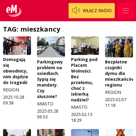
WŁĄCZ RADIO
TAG: mieszkancy
Domagają
Parking pod
Bezpłatne
Parkingowy
się
Placem
czujniki
problem na
obwodnicy,
Wolności.
dymu dla
osiedlach.
nim dojdzie
Bez
mieszkańców
Sypią się
do tragedii
przełomu,
regionu
mandaty.
choć z
REGION
Czy
REGION
iskierką
słusznie?
2025.10.28
2025.02.07
nadziei?
09:38
MIASTO
11:18
MIASTO
2025.05.28
2025.02.13
06:53
18:29