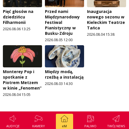
Pięć głosów na
Przed nami
Inauguracja
dziedzińcu
Międzynarodowy
nowego sezonu w
Filharmonii
Festiwal
Kieleckim Teatrze
Pianistyczny w
Tańca
2026.08.06 13:25
Busku-Zdroju
2026.08.04 15:38
2026.08.05 12:00
Monterey Pop i
Między modą,
spotkanie z
rzeźbą a instalacją
Piotrem Metzem
2026.08.03 14:30
w kinie „Fenomen”
2026.08.04 15:05
AUDYCJE
KAMERY
eM
PALIWO
TWÓJ NEWS