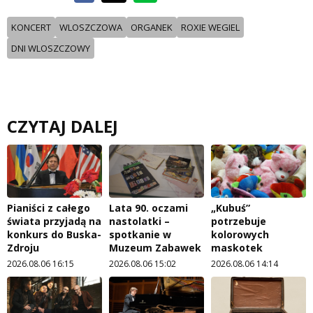
KONCERT
WLOSZCZOWA
ORGANEK
ROXIE WEGIEL
DNI WLOSZCZOWY
CZYTAJ DALEJ
Pianiści z całego
Lata 90. oczami
„Kubuś”
świata przyjadą na
nastolatki –
potrzebuje
konkurs do Buska-
spotkanie w
kolorowych
Zdroju
Muzeum Zabawek
maskotek
2026.08.06 16:15
2026.08.06 15:02
2026.08.06 14:14