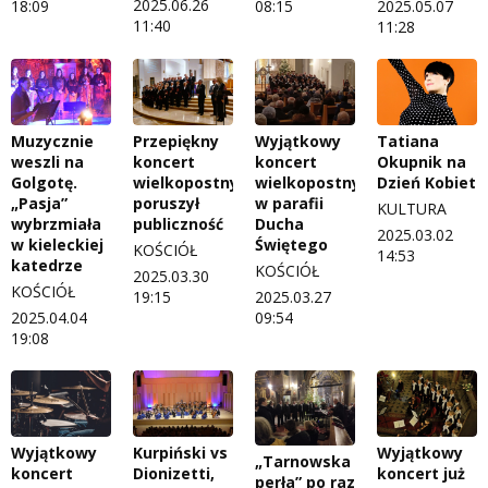
2025.06.26
18:09
08:15
2025.05.07
11:40
11:28
Muzycznie
Przepiękny
Wyjątkowy
Tatiana
weszli na
koncert
koncert
Okupnik na
Golgotę.
wielkopostny
wielkopostny
Dzień Kobiet
„Pasja”
poruszył
w parafii
KULTURA
wybrzmiała
publiczność
Ducha
2025.03.02
w kieleckiej
Świętego
KOŚCIÓŁ
14:53
katedrze
KOŚCIÓŁ
2025.03.30
KOŚCIÓŁ
19:15
2025.03.27
2025.04.04
09:54
19:08
Wyjątkowy
Kurpiński vs
Wyjątkowy
„Tarnowska
koncert
Dionizetti,
koncert już
perła” po raz