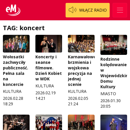
WŁĄCZ RADIO
TAG: koncert
Wołosatki
Koncerty i
Karnawałowe
Rodzinne
zachwyciły
seanse
brzmienia i
kolędowanie
publiczność.
filmowe.
wojskowa
w
Pełna sala
Dzień Kobiet
precyzja na
Wojewódzkim
na
w WDK
jednej
Domu
koncercie
scenie
KULTURA
Kultury
KULTURA
KULTURA
2026.02.19
MIASTO
2026.02.28
14:21
2026.02.05
2026.01.30
18:29
21:24
20:05