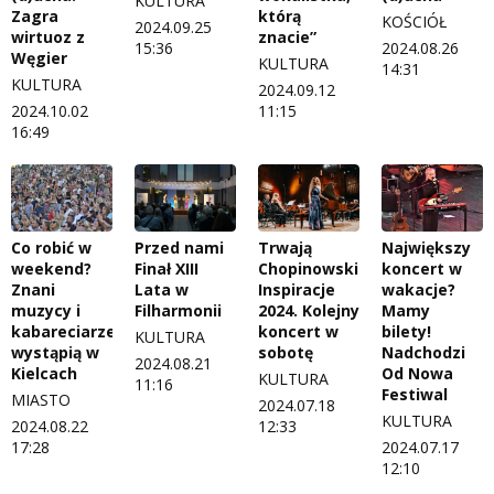
KULTURA
Zagra
którą
KOŚCIÓŁ
2024.09.25
wirtuoz z
znacie”
15:36
2024.08.26
Węgier
KULTURA
14:31
KULTURA
2024.09.12
2024.10.02
11:15
16:49
Co robić w
Przed nami
Trwają
Największy
weekend?
Finał XIII
Chopinowskie
koncert w
Znani
Lata w
Inspiracje
wakacje?
muzycy i
Filharmonii
2024. Kolejny
Mamy
kabareciarze
koncert w
bilety!
KULTURA
wystąpią w
sobotę
Nadchodzi
2024.08.21
Kielcach
Od Nowa
KULTURA
11:16
Festiwal
MIASTO
2024.07.18
KULTURA
2024.08.22
12:33
17:28
2024.07.17
12:10