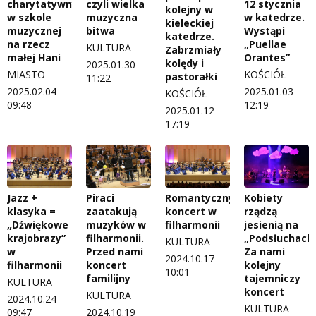
charytatywny
czyli wielka
12 stycznia
kolejny w
w szkole
muzyczna
w katedrze.
kieleckiej
muzycznej
bitwa
Wystąpi
katedrze.
na rzecz
„Puellae
KULTURA
Zabrzmiały
małej Hani
Orantes”
kolędy i
2025.01.30
MIASTO
KOŚCIÓŁ
pastorałki
11:22
2025.02.04
2025.01.03
KOŚCIÓŁ
09:48
12:19
2025.01.12
17:19
Jazz +
Piraci
Romantyczny
Kobiety
klasyka =
zaatakują
koncert w
rządzą
„Dźwiękowe
muzyków w
filharmonii
jesienią na
krajobrazy”
filharmonii.
„Podsłuchach”
KULTURA
w
Przed nami
Za nami
2024.10.17
filharmonii
koncert
kolejny
10:01
familijny
tajemniczy
KULTURA
koncert
KULTURA
2024.10.24
KULTURA
09:47
2024.10.19