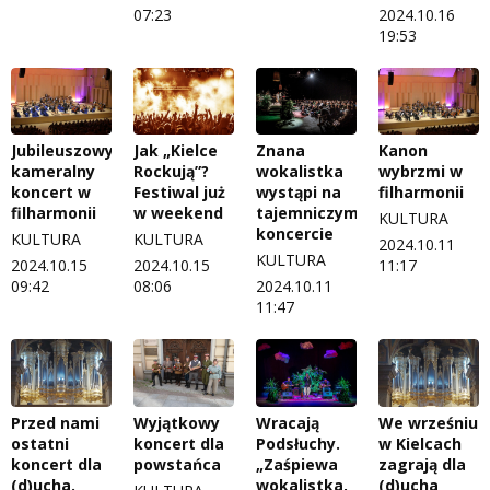
07:23
2024.10.16
19:53
Jubileuszowy,
Jak „Kielce
Znana
Kanon
kameralny
Rockują”?
wokalistka
wybrzmi w
koncert w
Festiwal już
wystąpi na
filharmonii
filharmonii
w weekend
tajemniczym
KULTURA
koncercie
KULTURA
KULTURA
2024.10.11
KULTURA
2024.10.15
2024.10.15
11:17
09:42
08:06
2024.10.11
11:47
Przed nami
Wyjątkowy
Wracają
We wrześniu
ostatni
koncert dla
Podsłuchy.
w Kielcach
koncert dla
powstańca
„Zaśpiewa
zagrają dla
(d)ucha.
wokalistka,
(d)ucha