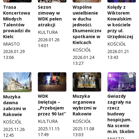
Trasa
Sezon
Wspólne
Kolędy z
Koncertowa
zimowy w
uwielbienie
Wiktorem
Młodych
WDK pełen
w duchu
Kowalskim
Talentów
atrakcji
jedności.
w kościele
prowadzi do
Ekumeniczne
przy ul.
KULTURA
Kielc
spotkanie w
Urzędniczej
2026.01.26
Kielcach
MIASTO
KOŚCIÓŁ
14:01
KOŚCIÓŁ
2026.01.29
2026.01.21
13:06
2026.01.24
13:43
13:27
WDK
Muzyka
Gwiazdy
Muzyka
świętuje –
organowa
zagrały na
dawna
„Przebojem
wybrzmi w
rzecz
zabrzmi w
przez 90 lat”
Rakowie
budowy
Rakowie
hospicjum.
KULTURA
KOŚCIÓŁ
KOŚCIÓŁ
Na scenie
2025.11.15
2025.11.08
2025.11.26
m.in. Skolim
17:49
13:03
12:45
MIASTO