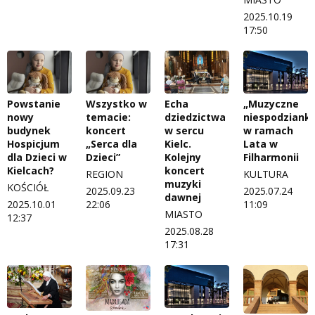
2025.10.19
17:50
„Muzyczne
Powstanie
Wszystko w
Echa
niespodzianki
nowy
temacie:
dziedzictwa
w ramach
budynek
koncert
w sercu
Lata w
Hospicjum
„Serca dla
Kielc.
Filharmonii
dla Dzieci w
Dzieci”
Kolejny
Kielcach?
koncert
KULTURA
REGION
muzyki
KOŚCIÓŁ
2025.07.24
2025.09.23
dawnej
11:09
2025.10.01
22:06
MIASTO
12:37
2025.08.28
17:31