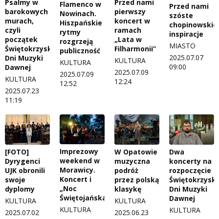
Przed nami
Psalmy w
Flamenco w
Przed nami
pierwszy
barokowych
Nowinach.
szóste
koncert w
murach,
Hiszpańskie
chopinowskie
ramach
czyli
rytmy
inspiracje
„Lata w
początek
rozgrzeją
MIASTO
Filharmonii”
Świętokrzyskich
publiczność
2025.07.07
Dni Muzyki
KULTURA
KULTURA
09:00
Dawnej
2025.07.09
2025.07.09
KULTURA
12:24
12:52
2025.07.23
11:19
Imprezowy
[FOTO]
W Opatowie
Dwa
weekend w
Dyrygenci
muzyczna
koncerty na
Morawicy.
UJK obronili
podróż
rozpoczęcie
Koncert i
swoje
przez polską
Świętokrzyski
„Noc
dyplomy
klasykę
Dni Muzyki
Świętojańska”
Dawnej
KULTURA
KULTURA
KULTURA
KULTURA
2025.07.02
2025.06.23