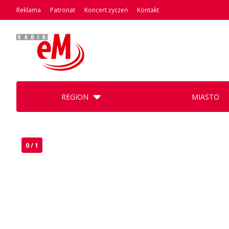
Reklama
Patronat
Koncert życzeń
Kontakt
REGION
MIASTO
0 / 1