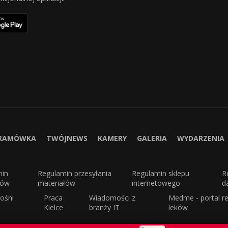
RAMÓWKA
TWÓJNEWS
KAMERY
GALERIA
WYDARZENIA
min
Regulamin przesyłania
Regulamin sklepu
R
sów
materiałów
internetowego
d
ośni
Praca
Wiadomości z
Medme - portal re
Kielce
branży IT
leków