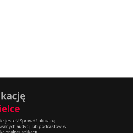
ikację
ielce
ie jesteś! Sprawdź aktualną
walnych audycji lub podcastów w
jonalnej aplikacji.