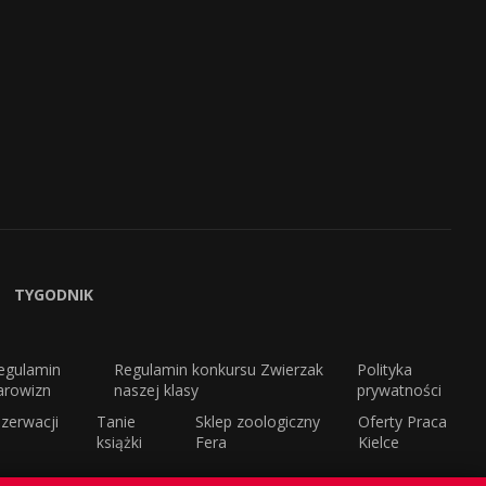
TYGODNIK
egulamin
Regulamin konkursu Zwierzak
Polityka
arowizn
naszej klasy
prywatności
zerwacji
Tanie
Sklep zoologiczny
Oferty Praca
książki
Fera
Kielce