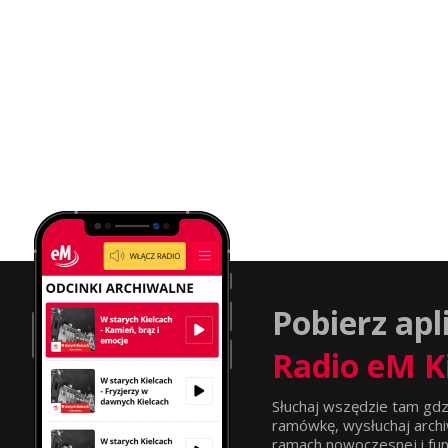
Pobierz apl
Radio eM K
Słuchaj wszędzie tam gdz
ramówkę, wysłuchaj archi
ramach nowoczesnej i funkc