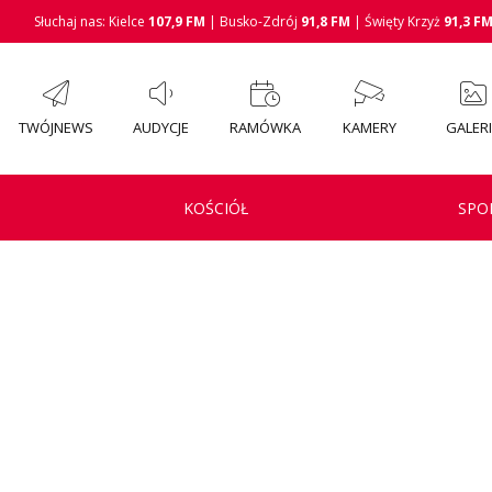
Słuchaj nas: Kielce
107,9 FM
| Busko-Zdrój
91,8 FM
| Święty Krzyż
91,3 F
TWÓJNEWS
AUDYCJE
RAMÓWKA
KAMERY
GALER
KOŚCIÓŁ
SPO