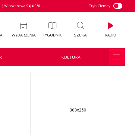
M
| Włoszczowa
94,4 FM
Tryb Ciemny
IA
WYDARZENIA
TYGODNIK
SZUKAJ
RADIO
RT
KULTURA
300x250