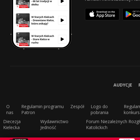
AUDYCJE
O
Regulamin programu
Zespół
Logo do
Regula
nas
Patron
pobrania
konkur
Diecezja
Wydawnictwo
Forum Niezależnych Rozgł
Kielecka
Jedność
Katolickich