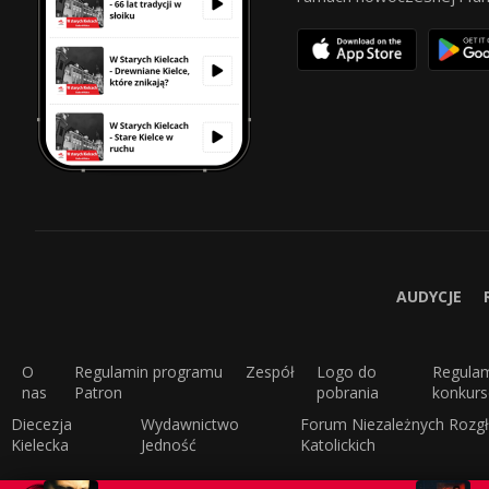
AUDYCJE
O
Regulamin programu
Zespół
Logo do
Regula
nas
Patron
pobrania
konkur
Diecezja
Wydawnictwo
Forum Niezależnych Rozgł
Kielecka
Jedność
Katolickich