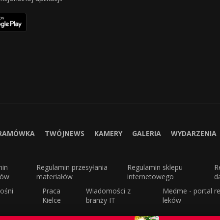
RAMÓWKA
TWÓJNEWS
KAMERY
GALERIA
WYDARZENIA
min
Regulamin przesyłania
Regulamin sklepu
R
sów
materiałów
internetowego
d
ośni
Praca
Wiadomości z
Medme - portal re
Kielce
branży IT
leków