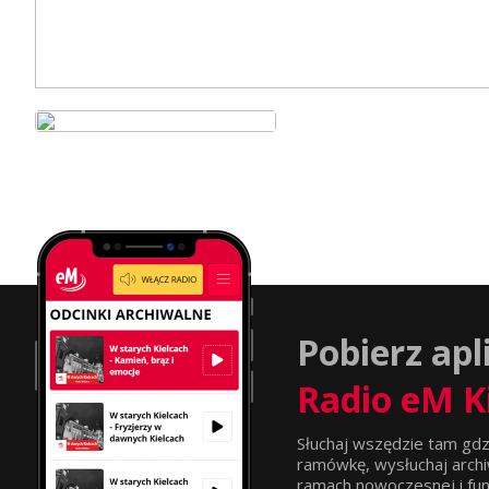
Pobierz apl
Radio eM K
Słuchaj wszędzie tam gdz
ramówkę, wysłuchaj archi
ramach nowoczesnej i funkc