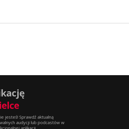
ikację
ielce
ie jesteś! Sprawdź aktualną
walnych audycji lub podcastów w
jonalnej aplikacji.