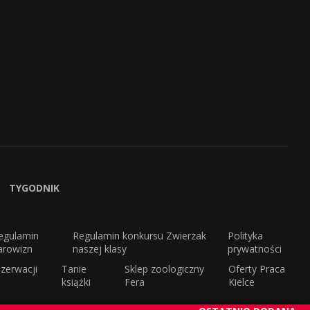
TYGODNIK
egulamin
Regulamin konkursu Zwierzak
Polityka
arowizn
naszej klasy
prywatności
zerwacji
Tanie
Sklep zoologiczny
Oferty Praca
książki
Fera
Kielce