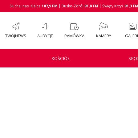
Słuchaj nas: Kielce
107,9 FM
| Busko-Zdrój
91,8 FM
| Święty Krzyż
91,3 F
TWÓJNEWS
AUDYCJE
RAMÓWKA
KAMERY
GALER
KOŚCIÓŁ
SPO