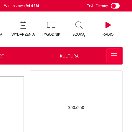
M
| Włoszczowa
94,4 FM
Tryb Ciemny
IA
WYDARZENIA
TYGODNIK
SZUKAJ
RADIO
RT
KULTURA
300x250