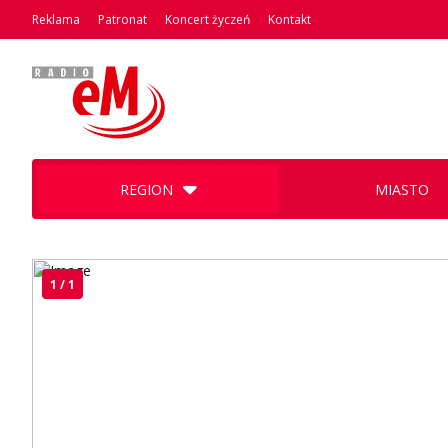
Reklama
Patronat
Koncert życzeń
Kontakt
REGION
MIASTO
1 / 1