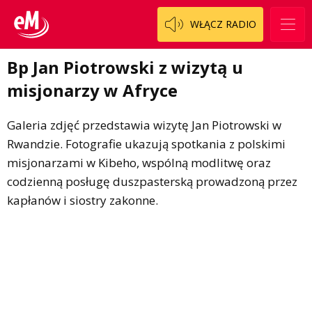
Patronat
Włoszczowski
Cały ten sport
WŁĄCZ RADIO
Koncert życzeń
Dzieciaki Cudaki
Kontakt
Bp Jan Piotrowski z wizytą u
Fascynująca nauka
misjonarzy w Afryce
O nas
Historia na fali
Galeria zdjęć przedstawia wizytę Jan Piotrowski w
Regulamin programu Patron
Modna kultura
Rwandzie. Fotografie ukazują spotkania z polskimi
Zespół
OdNowa
misjonarzami w Kibeho, wspólną modlitwę oraz
codzienną posługę duszpasterską prowadzoną przez
Logo do pobrania
Pacjent, którego nie zapomnę
kapłanów i siostry zakonne.
Regulamin konkursów
Pasjonaci
Regulamin przesyłania materiałów
Piąta strona świata
Regulamin sklepu internetowego
Prawdę mówiąc
Regulamin darowizn
Słowo Dnia