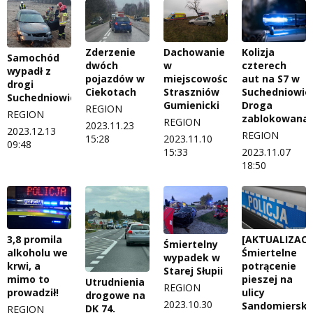
Zderzenie
Dachowanie
Kolizja
Samochód
dwóch
w
czterech
wypadł z
pojazdów w
miejscowości
aut na S7 w
drogi
Ciekotach
Straszniów
Suchedniowie
Suchedniowie
Gumienicki
Droga
REGION
REGION
zablokowana
REGION
2023.11.23
2023.12.13
REGION
15:28
2023.11.10
09:48
15:33
2023.11.07
18:50
3,8 promila
[AKTUALIZACJ
Śmiertelny
alkoholu we
Śmiertelne
wypadek w
krwi, a
potrącenie
Starej Słupii
mimo to
pieszej na
Utrudnienia
REGION
prowadził!
ulicy
drogowe na
2023.10.30
Sandomierski
DK 74.
REGION