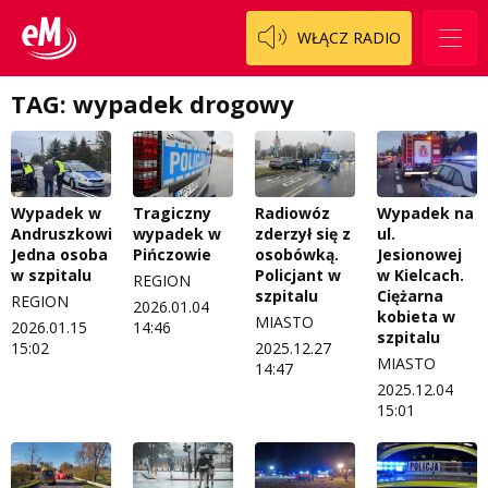
WŁĄCZ RADIO
TAG: wypadek drogowy
Wypadek w
Tragiczny
Radiowóz
Wypadek na
Andruszkowicach.
wypadek w
zderzył się z
ul.
Jedna osoba
Pińczowie
osobówką.
Jesionowej
w szpitalu
Policjant w
w Kielcach.
REGION
szpitalu
Ciężarna
REGION
2026.01.04
kobieta w
MIASTO
2026.01.15
14:46
szpitalu
15:02
2025.12.27
MIASTO
14:47
2025.12.04
15:01