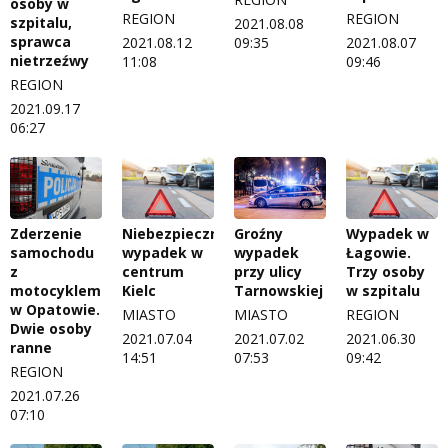
osoby w
REGION
REGION
szpitalu,
2021.08.08
sprawca
2021.08.12
09:35
2021.08.07
nietrzeźwy
11:08
09:46
REGION
2021.09.17
06:27
Zderzenie
Niebezpieczny
Groźny
Wypadek w
samochodu
wypadek w
wypadek
Łagowie.
z
centrum
przy ulicy
Trzy osoby
motocyklem
Kielc
Tarnowskiej
w szpitalu
w Opatowie.
MIASTO
MIASTO
REGION
Dwie osoby
2021.07.04
2021.07.02
2021.06.30
ranne
14:51
07:53
09:42
REGION
2021.07.26
07:10