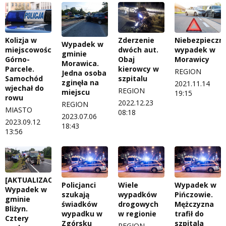
Kolizja w
Zderzenie
Niebezpieczn
Wypadek w
miejscowości
dwóch aut.
wypadek w
gminie
Górno-
Obaj
Morawicy
Morawica.
Parcele.
kierowcy w
REGION
Jedna osoba
Samochód
szpitalu
zginęła na
2021.11.14
wjechał do
REGION
miejscu
19:15
rowu
2022.12.23
REGION
MIASTO
08:18
2023.07.06
2023.09.12
18:43
13:56
[AKTUALIZACJA]
Policjanci
Wiele
Wypadek w
Wypadek w
szukają
wypadków
Pińczowie.
gminie
świadków
drogowych
Mężczyzna
Bliżyn.
wypadku w
w regionie
trafił do
Cztery
Zgórsku
szpitala
REGION