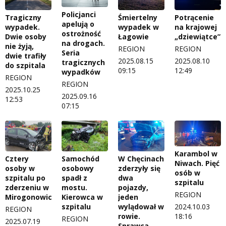
Policjanci
Tragiczny
Śmiertelny
Potrącenie
apelują o
wypadek.
wypadek w
na krajowej
ostrożność
Dwie osoby
Łagowie
„dziewiątce”
na drogach.
nie żyją,
REGION
REGION
Seria
dwie trafiły
2025.08.15
2025.08.10
tragicznych
do szpitala
09:15
12:49
wypadków
REGION
REGION
2025.10.25
2025.09.16
12:53
07:15
Karambol w
Cztery
Samochód
W Chęcinach
Niwach. Pięć
osoby w
osobowy
zderzyły się
osób w
szpitalu po
spadł z
dwa
szpitalu
zderzeniu w
mostu.
pojazdy,
REGION
Mirogonowicach
Kierowca w
jeden
szpitalu
wylądował w
2024.10.03
REGION
rowie.
18:16
REGION
2025.07.19
Sprawca