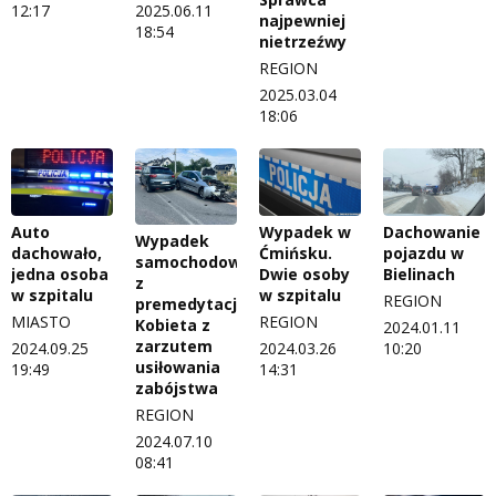
12:17
2025.06.11
najpewniej
18:54
nietrzeźwy
REGION
2025.03.04
18:06
Auto
Wypadek w
Dachowanie
Wypadek
dachowało,
Ćmińsku.
pojazdu w
samochodowy
jedna osoba
Dwie osoby
Bielinach
z
w szpitalu
w szpitalu
REGION
premedytacją.
MIASTO
REGION
Kobieta z
2024.01.11
zarzutem
2024.09.25
2024.03.26
10:20
usiłowania
19:49
14:31
zabójstwa
REGION
2024.07.10
08:41