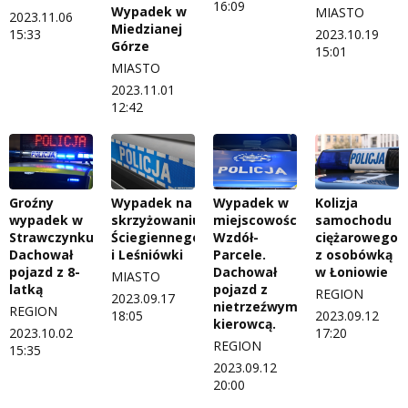
16:09
Wypadek w
MIASTO
2023.11.06
Miedzianej
15:33
2023.10.19
Górze
15:01
MIASTO
2023.11.01
12:42
Groźny
Wypadek na
Wypadek w
Kolizja
wypadek w
skrzyżowaniu
miejscowości
samochodu
Strawczynku.
Ściegiennego
Wzdół-
ciężarowego
Dachował
i Leśniówki
Parcele.
z osobówką
pojazd z 8-
Dachował
w Łoniowie
MIASTO
latką
pojazd z
REGION
2023.09.17
nietrzeźwym
REGION
18:05
2023.09.12
kierowcą.
2023.10.02
17:20
REGION
15:35
2023.09.12
20:00