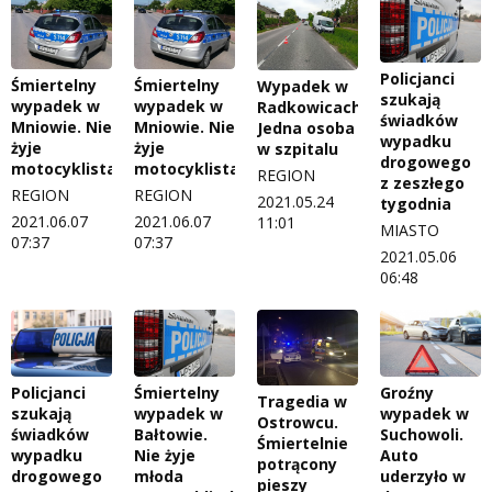
Policjanci
Śmiertelny
Śmiertelny
Wypadek w
szukają
wypadek w
wypadek w
Radkowicach.
świadków
Mniowie. Nie
Mniowie. Nie
Jedna osoba
wypadku
żyje
żyje
w szpitalu
drogowego
motocyklista
motocyklista
REGION
z zeszłego
REGION
REGION
2021.05.24
tygodnia
2021.06.07
2021.06.07
11:01
MIASTO
07:37
07:37
2021.05.06
06:48
Policjanci
Śmiertelny
Groźny
Tragedia w
szukają
wypadek w
wypadek w
Ostrowcu.
świadków
Bałtowie.
Suchowoli.
Śmiertelnie
wypadku
Nie żyje
Auto
potrącony
drogowego
młoda
uderzyło w
pieszy