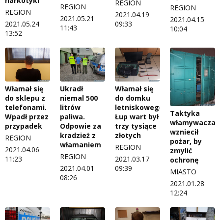
narkotyki
REGION
REGION
REGION
REGION
2021.04.19
2021.05.21
2021.04.15
2021.05.24
09:33
11:43
10:04
13:52
Włamał się
Ukradł
Włamał się
do sklepu z
niemal 500
do domku
telefonami.
litrów
letniskowego.
Taktyka
Wpadł przez
paliwa.
Łup wart był
włamywacza:
przypadek
Odpowie za
trzy tysiące
wzniecił
kradzież z
złotych
REGION
pożar, by
włamaniem
REGION
2021.04.06
zmylić
REGION
11:23
2021.03.17
ochronę
2021.04.01
09:39
MIASTO
08:26
2021.01.28
12:24