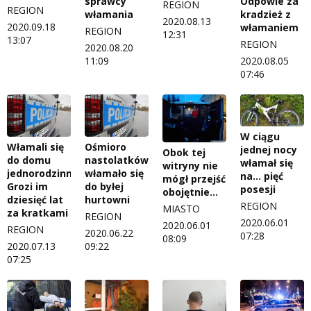
sprawcy
Odpowie za
REGION
REGION
włamania
kradzież z
2020.08.13
2020.09.18
włamaniem
REGION
12:31
13:07
REGION
2020.08.20
11:09
2020.08.05
07:46
W ciągu
Włamali się
Ośmioro
jednej nocy
Obok tej
do domu
nastolatków
włamał się
witryny nie
jednorodzinnego.
włamało się
na… pięć
mógł przejść
Grozi im
do byłej
posesji
obojętnie…
dziesięć lat
hurtowni
REGION
MIASTO
za kratkami
REGION
2020.06.01
2020.06.01
REGION
2020.06.22
07:28
08:09
2020.07.13
09:22
07:25