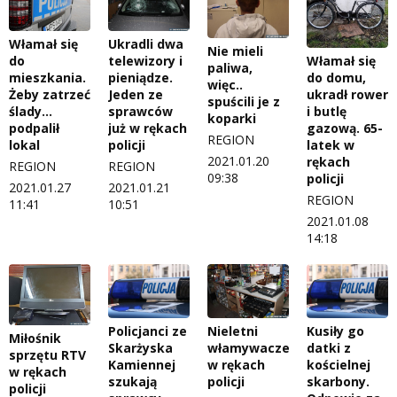
Włamał się
Ukradli dwa
Nie mieli
Włamał się
do
telewizory i
paliwa,
do domu,
mieszkania.
pieniądze.
więc..
ukradł rower
Żeby zatrzeć
Jeden ze
spuścili je z
i butlę
ślady…
sprawców
koparki
gazową. 65-
podpalił
już w rękach
REGION
latek w
lokal
policji
2021.01.20
rękach
REGION
REGION
09:38
policji
2021.01.27
2021.01.21
REGION
11:41
10:51
2021.01.08
14:18
Policjanci ze
Nieletni
Kusiły go
Miłośnik
Skarżyska
włamywacze
datki z
sprzętu RTV
Kamiennej
w rękach
kościelnej
w rękach
szukają
policji
skarbony.
policji