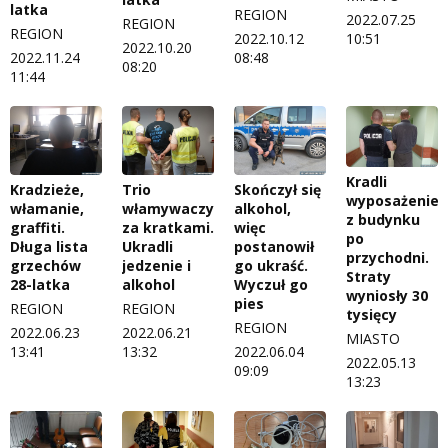
latka
REGION
2022.07.25
REGION
REGION
2022.10.12
10:51
2022.10.20
2022.11.24
08:48
08:20
11:44
Kradli
Kradzieże,
Skończył się
Trio
wyposażenie
włamanie,
alkohol,
włamywaczy
z budynku
graffiti.
więc
za kratkami.
po
Długa lista
postanowił
Ukradli
przychodni.
grzechów
go ukraść.
jedzenie i
Straty
28-latka
Wyczuł go
alkohol
wyniosły 30
pies
REGION
REGION
tysięcy
REGION
2022.06.23
2022.06.21
MIASTO
13:41
2022.06.04
13:32
2022.05.13
09:09
13:23