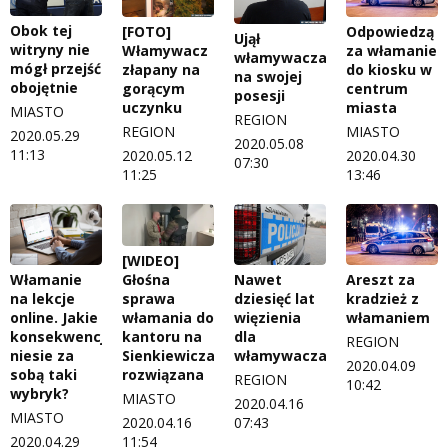
Obok tej
[FOTO]
Odpowiedzą
Ujął
witryny nie
Włamywacz
za włamanie
włamywacza
mógł przejść
złapany na
do kiosku w
na swojej
obojętnie
gorącym
centrum
posesji
uczynku
miasta
MIASTO
REGION
REGION
MIASTO
2020.05.29
2020.05.08
11:13
2020.05.12
2020.04.30
07:30
11:25
13:46
[WIDEO]
Głośna
Włamanie
Nawet
Areszt za
sprawa
na lekcje
dziesięć lat
kradzież z
włamania do
online. Jakie
więzienia
włamaniem
kantoru na
konsekwencje
dla
REGION
Sienkiewicza
niesie za
włamywacza
2020.04.09
rozwiązana
sobą taki
REGION
10:42
wybryk?
MIASTO
2020.04.16
MIASTO
2020.04.16
07:43
11:54
2020.04.29