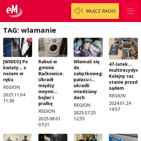
WŁĄCZ RADIO
TAG: wlamanie
[WIDEO] Po
Rabuś w
Włamali się
47-latek…
kwiaty… z
gminie
do
multirecydywi
nożem w
Baćkowice.
zabytkowego
Kolejny raz
ręku
Ukradł
pałacu i…
stanie przed
między
ukradli
REGION
sądem
innymi…
miedziany
2025.11.04
REGION
bojler i
dach
11:36
2024.01.24
pralkę
REGION
14:57
REGION
2025.07.25
2025.08.01
12:55
07:21