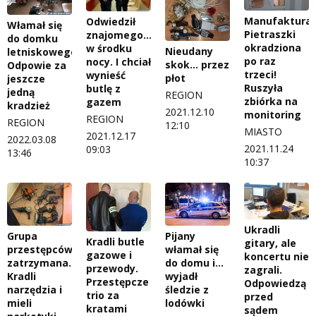
Manufaktura
Odwiedził
Włamał się
Pietraszki
znajomego…
do domku
okradziona
w środku
Nieudany
letniskowego.
po raz
nocy. I chciał
skok… przez
Odpowie za
trzeci!
wynieść
płot
jeszcze
Ruszyła
butlę z
jedną
REGION
zbiórka na
gazem
kradzież
2021.12.10
monitoring
REGION
REGION
12:10
MIASTO
2021.12.17
2022.03.08
2021.11.24
09:03
13:46
10:37
Ukradli
Grupa
Pijany
Kradli butle
gitary, ale
przestępców
włamał się
gazowe i
koncertu nie
zatrzymana.
do domu i…
przewody.
zagrali.
Kradli
wyjadł
Przestępcze
Odpowiedzą
narzędzia i
śledzie z
trio za
przed
mieli
lodówki
kratami
sądem