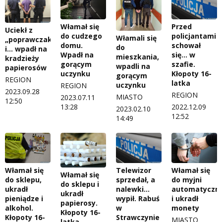
Włamał się
Przed
Uciekł z
do cudzego
policjantami
Włamali się
„poprawczaka”
domu.
schował
do
i… wpadł na
Wpadł na
się… w
mieszkania,
kradzieży
gorącym
szafie.
wpadli na
papierosów
uczynku
Kłopoty 16-
gorącym
REGION
latka
uczynku
REGION
2023.09.28
REGION
MIASTO
2023.07.11
12:50
13:28
2022.12.09
2023.02.10
12:52
14:49
Włamał się
Telewizor
Włamał się
Włamał się
do sklepu,
sprzedał, a
do myjni
do sklepu i
ukradł
nalewki…
automatyczne
ukradł
pieniądze i
wypił. Rabuś
i ukradł
papierosy.
alkohol.
w
monety
Kłopoty 16-
Kłopoty 16-
Strawczynie
MIASTO
latka