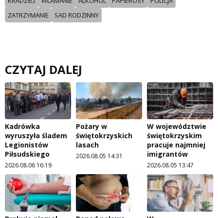
KRADZIEż
WLAMANIE
ALKOHOL
PAPIEROSY
POLICJA
ZATRZYMANIE
SAD RODZINNY
CZYTAJ DALEJ
Kadrówka
Pożary w
W województwie
wyruszyła śladem
świętokrzyskich
świętokrzyskim
Legionistów
lasach
pracuje najmniej
Piłsudskiego
imigrantów
2026.08.05 14:31
2026.08.06 16:19
2026.08.05 13:47