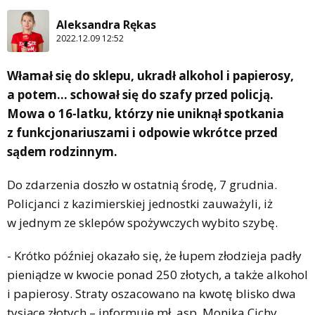
Aleksandra Rękas
2022.12.09 12:52
Włamał się do sklepu, ukradł alkohol i papierosy,
a potem… schował się do szafy przed policją.
Mowa o 16-latku, którzy nie uniknął spotkania
z funkcjonariuszami i odpowie wkrótce przed
sądem rodzinnym.
Do zdarzenia doszło w ostatnią środę, 7 grudnia.
Policjanci z kazimierskiej jednostki zauważyli, iż
w jednym ze sklepów spożywczych wybito szybę.
- Krótko później okazało się, że łupem złodzieja padły
pieniądze w kwocie ponad 250 złotych, a także alkohol
i papierosy. Straty oszacowano na kwotę blisko dwa
tysiące złotych – informuje mł. asp. Monika Cichy