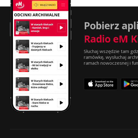
Pobierz apl
Radio eM K
Słuchaj wszędzie tam gdz
ramówkę, wysłuchaj archi
ramach nowoczesnej i funkc