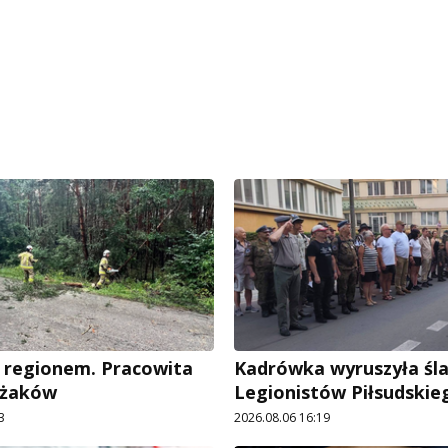
 regionem. Pracowita
Kadrówka wyruszyła śl
ażaków
Legionistów Piłsudskie
3
2026.08.06 16:19