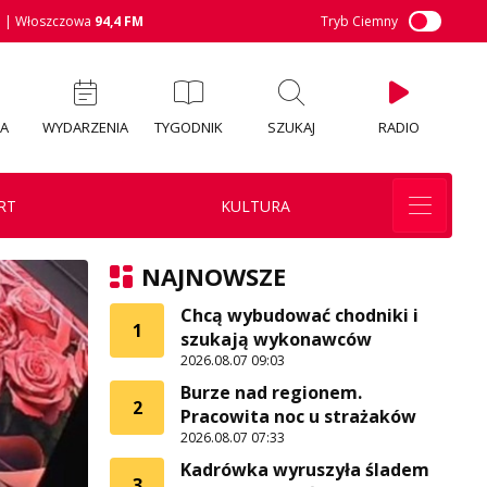
M
| Włoszczowa
94,4 FM
Tryb Ciemny
IA
WYDARZENIA
TYGODNIK
SZUKAJ
RADIO
RT
KULTURA
NAJNOWSZE
Chcą wybudować chodniki i
1
szukają wykonawców
2026.08.07 09:03
Burze nad regionem.
2
Pracowita noc u strażaków
2026.08.07 07:33
Kadrówka wyruszyła śladem
3