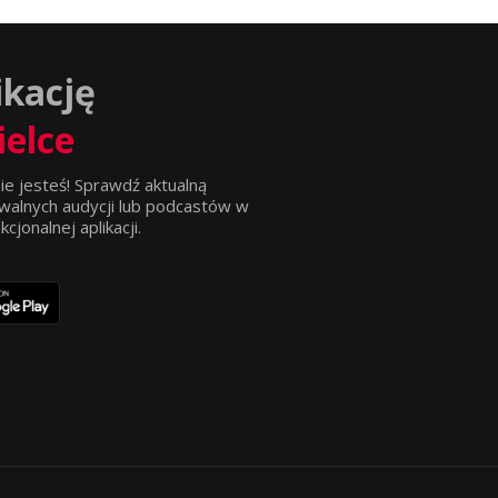
ikację
ielce
ie jesteś! Sprawdź aktualną
walnych audycji lub podcastów w
jonalnej aplikacji.