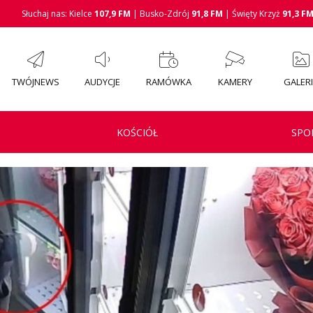
Słuchaj nas: Kielce
107,9 FM
| Busko-Zdrój
91,8 FM
| Święty Krzyż
91,3 F
TWÓJNEWS
AUDYCJE
RAMÓWKA
KAMERY
GALER
KOŚCIÓŁ
SPO