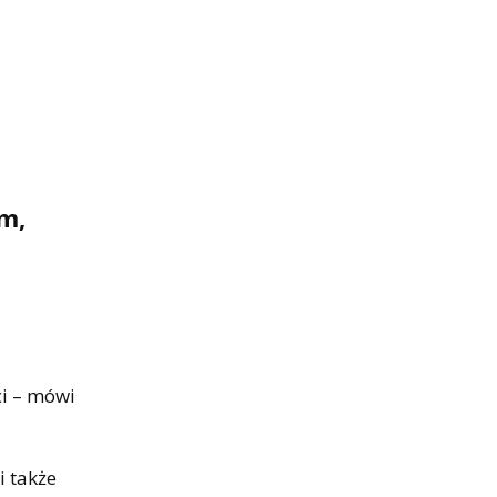
m,
ci – mówi
i także