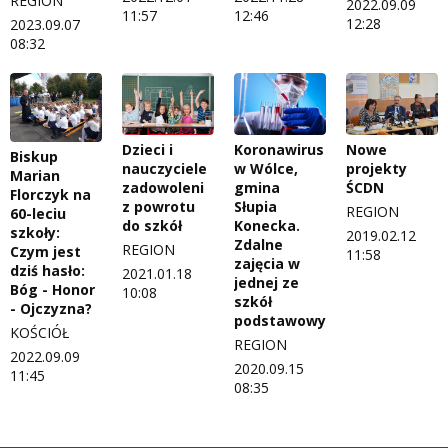
REGION
2022.09.09
11:57
12:46
12:28
2023.09.07
08:32
Dzieci i
Koronawirus
Nowe
Biskup
nauczyciele
w Wólce,
projekty
Marian
zadowoleni
gmina
ŚCDN
Florczyk na
z powrotu
Słupia
REGION
60-leciu
do szkół
Konecka.
szkoły:
2019.02.12
Zdalne
REGION
Czym jest
11:58
zajęcia w
dziś hasło:
2021.01.18
jednej ze
Bóg - Honor
10:08
szkół
- Ojczyzna?
podstawowych
KOŚCIÓŁ
REGION
2022.09.09
2020.09.15
11:45
08:35