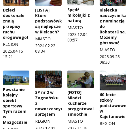
Spędź
Dzieci
[LISTA]
Kielecka
mikołajki z
doskonale
Które
nauczycielka
naturą
znają
podstawówki
z nominacją
przepisy
są najlepsze
do
MIASTO
ruchu
w Kielcach?
BohaterOna.
2023.12.04
drogowego!
Możemy
MIASTO
09:57
głosować
REGION
2024.02.22
MIASTO
2025.04.15
08:34
15:21
2023.09.28
08:30
Powstanie
SP nr 2 w
[FOTO]
60-lecie
kolejny
Zagnańsku
Młodzi
szkoły
obiekt
z
kucharze
podstawowej
sportowy.
nowoczesnym
przygotowali
w
Tym razem
sprzętem
smoothie
Kajetanowie
w
REGION
MIASTO
Micigoździe
REGION
2022.12.01
2022.11.28