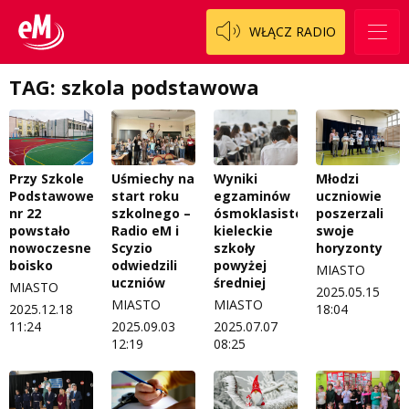
W starych Kielcach
WŁĄCZ RADIO
ZNAJDZIESZ NAS TAKŻE NA
Wszystko w temacie
TAG: szkola podstawowa
Przy Szkole
Uśmiechy na
Wyniki
Młodzi
Podstawowej
start roku
egzaminów
uczniowie
nr 22
szkolnego –
ósmoklasistów:
poszerzali
powstało
Radio eM i
kieleckie
swoje
nowoczesne
Scyzio
szkoły
horyzonty
boisko
odwiedzili
powyżej
MIASTO
uczniów
średniej
MIASTO
2025.05.15
MIASTO
MIASTO
2025.12.18
18:04
11:24
2025.09.03
2025.07.07
12:19
08:25