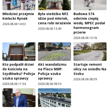
Młodzież przejmie
Była siedziba NFZ
Budowa S74
kielecki Rynek
idzie pod młotek,
odetnie ciepłą
cena robi wrażenie
wodę. MPEC podał
2026.08.06 14:53
harmonogram
2026.08.06 13:40
przerw
2026.08.06 13:18
Kto podpalił drzwi
Akt wandalizmu
Startuje remont
do kościoła na
na Placu NMP.
ulicy na osiedlu Na
Szydłówku? Policja
Policja szuka
Stoku
szuka sprawcy
sprawcy
2026.08.06 08:59
2026.08.06 11:54
2026.08.06 09:10