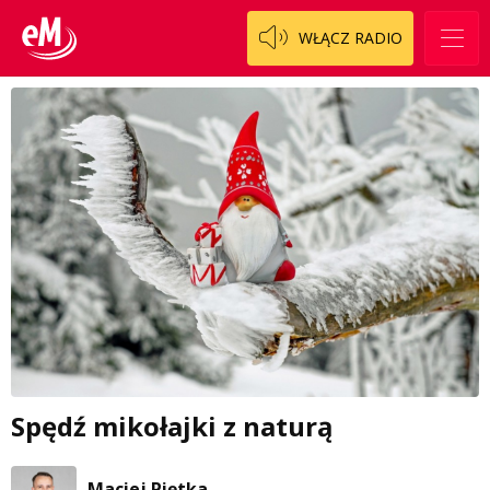
WŁĄCZ RADIO
Spędź mikołajki z naturą
Maciej Piętka