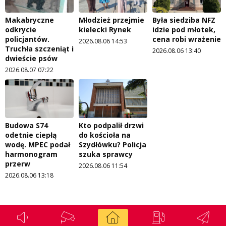
Makabryczne
Młodzież przejmie
Była siedziba NFZ
odkrycie
kielecki Rynek
idzie pod młotek,
policjantów.
cena robi wrażenie
2026.08.06 14:53
Truchła szczeniąt i
2026.08.06 13:40
dwieście psów
2026.08.07 07:22
Budowa S74
Kto podpalił drzwi
odetnie ciepłą
do kościoła na
wodę. MPEC podał
Szydłówku? Policja
harmonogram
szuka sprawcy
przerw
2026.08.06 11:54
2026.08.06 13:18