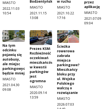
Bodzentyńskiej?
w ruchu
przez
MIASTO
aplikację
MIASTO
MIASTO
2022.11.03
MIASTO
10:54
2021.11.15
2021.10.22
13:08
17:16
2021.07.09
09:04
Na tym
Ścieżka
Prezes KSM:
odcinku
rowerowa
Rozbieżność
pojawią się
zabrała
oczekiwań
autobusy,
miejsca
mieszkańców
ale miejsc
parkingowe?
w kwestii
parkingowych
Mieszkańcy
parkingów
będzie mniej
bloku przy
jest
ul. Wojska
MIASTO
ogromna
Polskiego
2021.04.30
MIASTO
walczą o
09:08
rozwiązanie
2020.09.14
13:59
MIASTO
2026.07.03
14:40