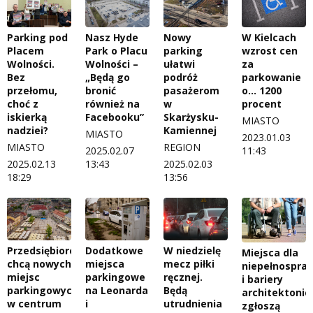
Parking pod
Nasz Hyde
Nowy
W Kielcach
Placem
Park o Placu
parking
wzrost cen
Wolności.
Wolności –
ułatwi
za
Bez
„Będą go
podróż
parkowanie
przełomu,
bronić
pasażerom
o… 1200
choć z
również na
w
procent
iskierką
Facebooku”
Skarżysku-
MIASTO
nadziei?
Kamiennej
MIASTO
2023.01.03
MIASTO
REGION
2025.02.07
11:43
2025.02.13
13:43
2025.02.03
18:29
13:56
Przedsiębiorcy
Dodatkowe
W niedzielę
Miejsca dla
chcą nowych
miejsca
mecz piłki
niepełnospra
miejsc
parkingowe
ręcznej.
i bariery
parkingowych
na Leonarda
Będą
architektonic
w centrum
i
utrudnienia
zgłoszą