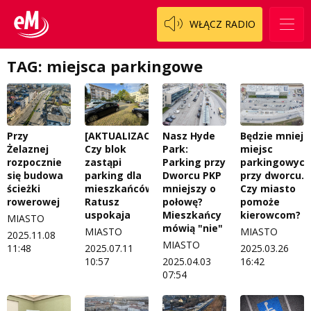
Wszystko w temacie
WŁĄCZ RADIO
TAG: miejsca parkingowe
Przy
[AKTUALIZACJA]
Nasz Hyde
Będzie mniej
Żelaznej
Czy blok
Park:
miejsc
rozpocznie
zastąpi
Parking przy
parkingowych
się budowa
parking dla
Dworcu PKP
przy dworcu.
ścieżki
mieszkańców?
mniejszy o
Czy miasto
rowerowej
Ratusz
połowę?
pomoże
uspokaja
Mieszkańcy
kierowcom?
MIASTO
mówią "nie"
MIASTO
MIASTO
2025.11.08
MIASTO
11:48
2025.07.11
2025.03.26
10:57
2025.04.03
16:42
07:54