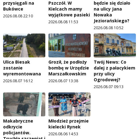
przysięgali na
Pszczół. W
będzie się działo
Bukówce
Kielcach mamy
na ulicy Jana
wyjątkowe pasieki
Nowaka
2026.08.08 22:10
Jeziorańskiego?
2026.08.08 11:53
2026.08.08 10:52
Ulica Biesak
Groził, że podłoży
Twój News: Co
zostanie
bombę w Urzędzie
dalej z pałacykiem
wyremontowana
Marszałkowskim
przy ulicy
Ogrodowej?
2026.08.07 16:12
2026.08.07 13:38
2026.08.07 09:13
Makabryczne
Młodzież przejmie
odkrycie
kielecki Rynek
policjantów.
2026.08.06 14:53
Truchła szczeniąt i