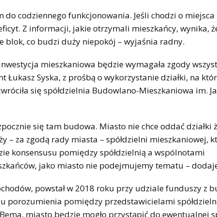
 do codziennego funkcjonowania. Jeśli chodzi o miejsca
icyt. Z informacji, jakie otrzymali mieszkańcy, wynika, ż
 blok, co budzi duży niepokój – wyjaśnia radny.
 inwestycja mieszkaniowa będzie wymagała zgody wszyst
 Łukasz Syska, z prośbą o wykorzystanie działki, na któr
wróciła się spółdzielnia Budowlano-Mieszkaniowa im. J
zpocznie się tam budowa. Miasto nie chce oddać działk
ży – za zgodą rady miasta – spółdzielni mieszkaniowej, k
zie konsensusu pomiędzy spółdzielnią a wspólnotami
szkańców, jako miasto nie podejmujemy tematu – dodaje
chodów, powstał w 2018 roku przy udziale funduszy z 
ciu porozumienia pomiędzy przedstawicielami spółdzieln
y Bema, miasto będzie mogło przystąpić do ewentualnej 