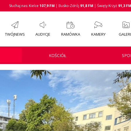
Słuchaj nas: Kielce
107,9 FM
| Busko-Zdrój
91,8 FM
| Święty Krzyż
91,3 F
TWÓJNEWS
AUDYCJE
RAMÓWKA
KAMERY
GALER
KOŚCIÓŁ
SPO