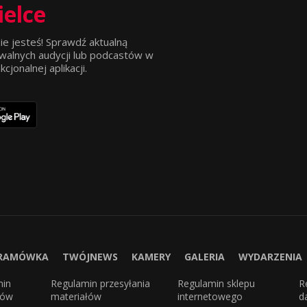
ielce
ie jesteś! Sprawdź aktualną
walnych audycji lub podcastów w
jonalnej aplikacji.
RAMÓWKA
TWÓJNEWS
KAMERY
GALERIA
WYDARZENIA
min
Regulamin przesyłania
Regulamin sklepu
R
sów
materiałów
internetowego
d