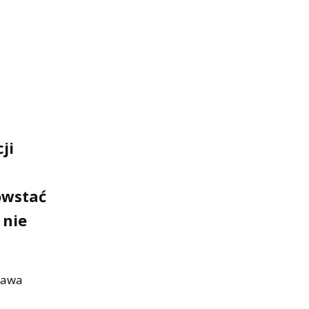
ji
owstać
 nie
Prawa