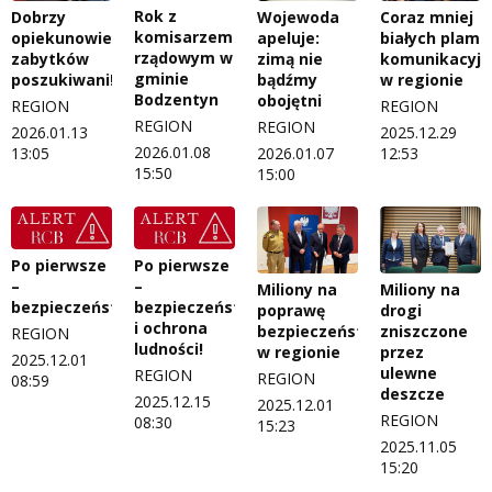
Rok z
Dobrzy
Wojewoda
Coraz mniej
komisarzem
opiekunowie
apeluje:
białych plam
rządowym w
zabytków
zimą nie
komunikacyjn
gminie
poszukiwani!
bądźmy
w regionie
Bodzentyn
obojętni
REGION
REGION
REGION
REGION
2026.01.13
2025.12.29
2026.01.08
13:05
2026.01.07
12:53
15:50
15:00
Po pierwsze
Po pierwsze
–
–
Miliony na
Miliony na
bezpieczeństwo!
bezpieczeństwo
poprawę
drogi
i ochrona
bezpieczeństwa
zniszczone
REGION
ludności!
w regionie
przez
2025.12.01
ulewne
REGION
REGION
08:59
deszcze
2025.12.15
2025.12.01
REGION
08:30
15:23
2025.11.05
15:20