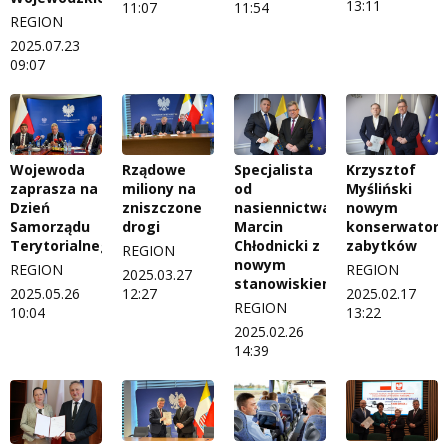
13:11
11:07
11:54
REGION
2025.07.23
09:07
Specjalista
Wojewoda
Rządowe
Krzysztof
od
zaprasza na
miliony na
Myśliński
nasiennictwa.
Dzień
zniszczone
nowym
Marcin
Samorządu
drogi
konserwator
Chłodnicki z
Terytorialnego
zabytków
REGION
nowym
REGION
REGION
2025.03.27
stanowiskiem
2025.05.26
12:27
2025.02.17
REGION
10:04
13:22
2025.02.26
14:39