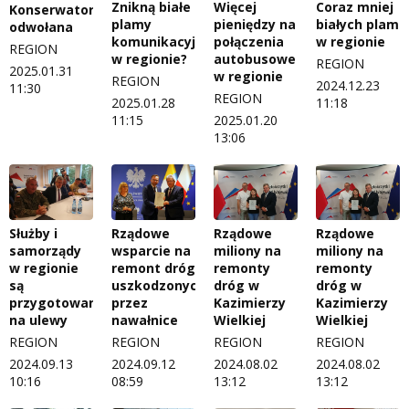
Znikną białe
Więcej
Coraz mniej
Konserwator
plamy
pieniędzy na
białych plam
odwołana
komunikacyjne
połączenia
w regionie
REGION
w regionie?
autobusowe
REGION
2025.01.31
w regionie
REGION
2024.12.23
11:30
REGION
2025.01.28
11:18
11:15
2025.01.20
13:06
Służby i
Rządowe
Rządowe
Rządowe
samorządy
wsparcie na
miliony na
miliony na
w regionie
remont dróg
remonty
remonty
są
uszkodzonych
dróg w
dróg w
przygotowane
przez
Kazimierzy
Kazimierzy
na ulewy
nawałnice
Wielkiej
Wielkiej
REGION
REGION
REGION
REGION
2024.09.13
2024.09.12
2024.08.02
2024.08.02
10:16
08:59
13:12
13:12