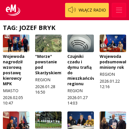
WŁĄCZ RADIO
TAG: JOZEF BRYK
Wojewoda
"Morze"
Czujniki
Wojewoda
nagrodził
powstanie
czadu i
podsumował
wzorową
pod
dymu trafią
miniony rok
postawę
Skarżyskiem?
do
REGION
kierowcy
mieszkańców
REGION
2026.01.22
MPK
regionu
2026.01.28
12:16
MIASTO
REGION
16:50
2026.02.05
2026.01.27
10:47
14:03