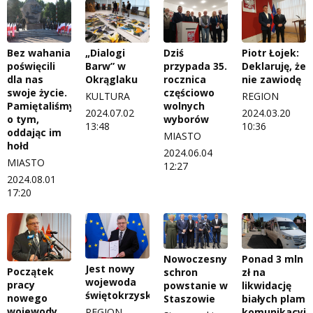
Bez wahania
„Dialogi
Dziś
Piotr Łojek:
poświęcili
Barw” w
przypada 35.
Deklaruję, że
dla nas
Okrąglaku
rocznica
nie zawiodę
swoje życie.
częściowo
KULTURA
REGION
Pamiętaliśmy
wolnych
2024.07.02
2024.03.20
o tym,
wyborów
13:48
10:36
oddając im
MIASTO
hołd
2024.06.04
MIASTO
12:27
2024.08.01
17:20
Nowoczesny
Ponad 3 mln
Jest nowy
Początek
schron
zł na
wojewoda
pracy
powstanie w
likwidację
świętokrzyski
nowego
Staszowie
białych plam
wojewody.
REGION
komunikacyjn