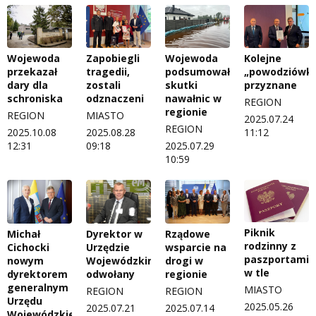
Wojewoda
Zapobiegli
Wojewoda
Kolejne
przekazał
tragedii,
podsumował
„powodziówki
dary dla
zostali
skutki
przyznane
schroniska
odznaczeni
nawałnic w
REGION
regionie
REGION
MIASTO
2025.07.24
REGION
2025.10.08
2025.08.28
11:12
12:31
09:18
2025.07.29
10:59
Piknik
Michał
Dyrektor w
Rządowe
rodzinny z
Cichocki
Urzędzie
wsparcie na
paszportami
nowym
Wojewódzkim
drogi w
w tle
dyrektorem
odwołany
regionie
generalnym
MIASTO
REGION
REGION
Urzędu
2025.05.26
2025.07.21
2025.07.14
Wojewódzkiego