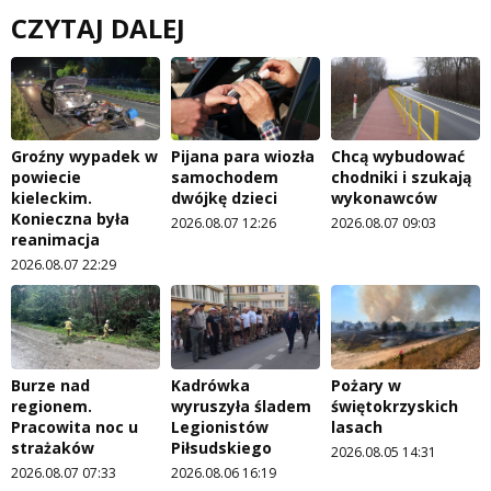
CZYTAJ DALEJ
Groźny wypadek w
Pijana para wiozła
Chcą wybudować
powiecie
samochodem
chodniki i szukają
kieleckim.
dwójkę dzieci
wykonawców
Konieczna była
2026.08.07 12:26
2026.08.07 09:03
reanimacja
2026.08.07 22:29
Burze nad
Kadrówka
Pożary w
regionem.
wyruszyła śladem
świętokrzyskich
Pracowita noc u
Legionistów
lasach
strażaków
Piłsudskiego
2026.08.05 14:31
2026.08.07 07:33
2026.08.06 16:19