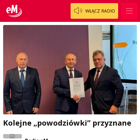
WŁĄCZ RADIO
Kolejne „powodziówki” przyznane