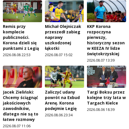
Remis przy
Michał Olejniczak
KKP Korona
komplecie
przeszedł zabieg
rozpoczyna
publiczności.
naprawy
pierwszy,
Korona dzieli się
uszkodzonej
historyczny sezon
punktami z Legią
łąkotki
w KEEZA IV lidze
świętokrzyskiej
2026.08.08 22:53
2026.08.07 15:02
2026.08.07 13:39
Jacek Zieliński:
Zaliczyć udany
Targi Boksu przez
Chcemy ściągnąć
powrót na Exbud
kolejne trzy lata w
jakościowych
Arenę. Korona
Targach Kielce
zawodników,
podejmie Legię
2026.08.06 18:39
dlatego nie są to
2026.08.06 23:34
łatwe rozmowy
2026.08.07 11:06