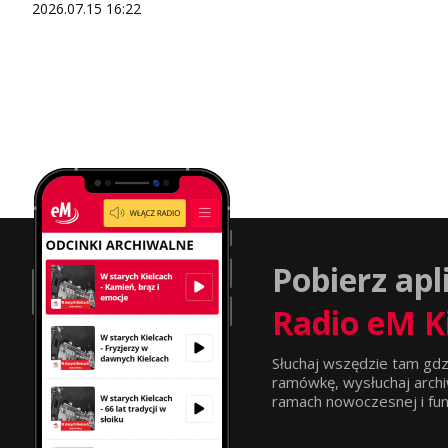
2026.07.15 16:22
Pobierz apl
Radio eM K
Słuchaj wszędzie tam gdz
ramówkę, wysłuchaj archi
ramach nowoczesnej i funkc