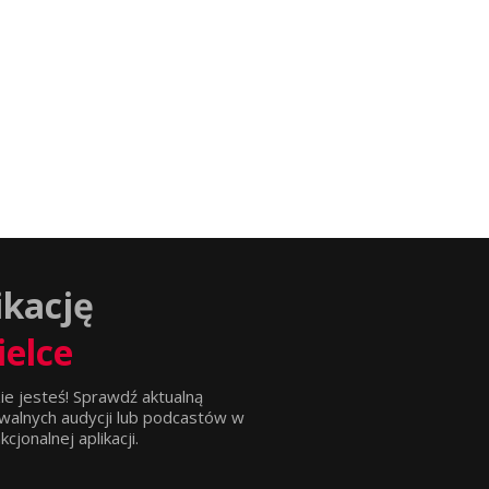
ikację
ielce
ie jesteś! Sprawdź aktualną
walnych audycji lub podcastów w
jonalnej aplikacji.