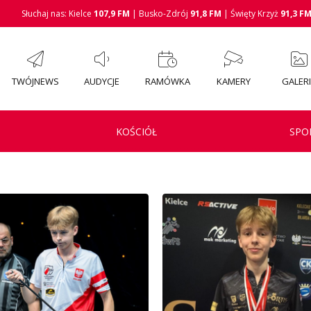
Słuchaj nas: Kielce
107,9 FM
| Busko-Zdrój
91,8 FM
| Święty Krzyż
91,3 F
TWÓJNEWS
AUDYCJE
RAMÓWKA
KAMERY
GALER
KOŚCIÓŁ
SPO