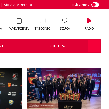
M
| Włoszczowa
94,4 FM
Tryb Ciemny
IA
WYDARZENIA
TYGODNIK
SZUKAJ
RADIO
RT
KULTURA