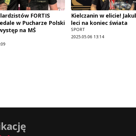
ilardzistów FORTIS
Kielczanin w elicie! Jak
medale w Pucharze Polski
leci na koniec świata
 występ na MŚ
SPORT
2025.05.06 13:14
:09
ikację