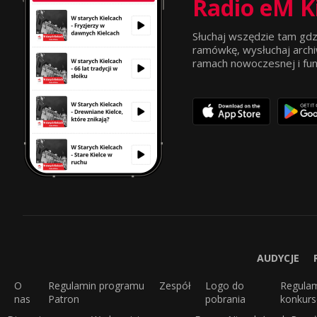
Radio eM K
Słuchaj wszędzie tam gdz
ramówkę, wysłuchaj archi
ramach nowoczesnej i funkc
AUDYCJE
O
Regulamin programu
Zespół
Logo do
Regula
nas
Patron
pobrania
konkur