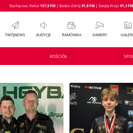
Słuchaj nas: Kielce
107,9 FM
| Busko-Zdrój
91,8 FM
| Święty Krzyż
91,3 F
TWÓJNEWS
AUDYCJE
RAMÓWKA
KAMERY
GALER
KOŚCIÓŁ
SPO