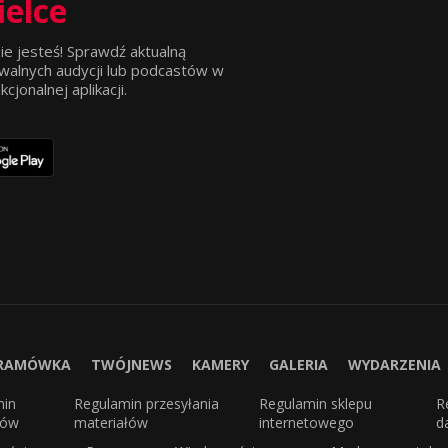
ielce
ie jesteś! Sprawdź aktualną
walnych audycji lub podcastów w
jonalnej aplikacji.
RAMÓWKA
TWÓJNEWS
KAMERY
GALERIA
WYDARZENIA
min
Regulamin przesyłania
Regulamin sklepu
R
sów
materiałów
internetowego
d