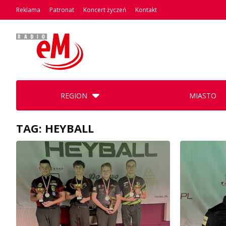
Reklama
Patronat
Koncert życzeń
Kontakt
REGION
MIASTO
TAG: HEYBALL