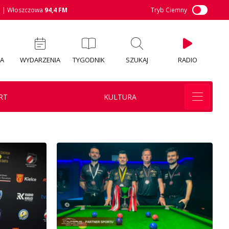
M
| Włoszczowa
94,4 FM
Tryb Ciemny
IA
WYDARZENIA
TYGODNIK
SZUKAJ
RADIO
RT
KULTURA