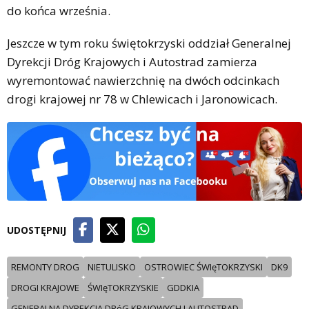
do końca września.
Jeszcze w tym roku świętokrzyski oddział Generalnej
Dyrekcji Dróg Krajowych i Autostrad zamierza
wyremontować nawierzchnię na dwóch odcinkach
drogi krajowej nr 78 w Chlewicach i Jaronowicach.
UDOSTĘPNIJ
REMONTY DROG
NIETULISKO
OSTROWIEC ŚWIęTOKRZYSKI
DK9
DROGI KRAJOWE
ŚWIęTOKRZYSKIE
GDDKIA
GENERALNA DYREKCJA DRóG KRAJOWYCH I AUTOSTRAD