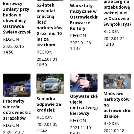
przetarg na
kierowcy!
62-latek
Warsztaty
przebudowę
Zmiany przy
posiadał
muzyczne w
ważnej alei
budowie
znaczną
Ostrowieckim
w Ostrowcu
obwodnicy
ilość
Browarze
Świętokrzysk
Ostrowca
narkotyków.
Kultury
REGION
Świętokrzyskiego
Grozi mu 10
REGION
2022.01.24
REGION
lat za
2022.01.26
12:10
kratkami
2022.02.16
14:37
14:50
REGION
2022.01.31
10:50
Mnóstwo
Obywatelskie
Seniorka
narkotyków
Pracowity
ujęcie
odpowie za
na
wieczór
nietrzeźwego
kradzież
ostrowieckiej
ostrowieckich
kierowcy
działce
REGION
strażaków
REGION
REGION
2022.01.05
REGION
2021.11.10
11:26
2021.09.18
2022.01.07
09:33