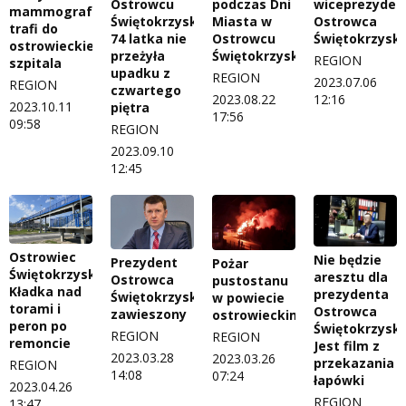
Ostrowcu
podczas Dni
wiceprezyden
mammograf
Świętokrzyskim.
Miasta w
Ostrowca
trafi do
74 latka nie
Ostrowcu
Świętokrzysk
ostrowieckiego
przeżyła
Świętokrzyskim
REGION
szpitala
upadku z
REGION
2023.07.06
REGION
czwartego
2023.08.22
12:16
2023.10.11
piętra
17:56
09:58
REGION
2023.09.10
12:45
Ostrowiec
Nie będzie
Prezydent
Pożar
Świętokrzyski.
aresztu dla
Ostrowca
pustostanu
Kładka nad
prezydenta
Świętokrzyskiego
w powiecie
torami i
Ostrowca
zawieszony
ostrowieckim
peron po
Świętokrzyski
REGION
REGION
remoncie
Jest film z
2023.03.28
2023.03.26
przekazania
REGION
14:08
07:24
łapówki
2023.04.26
REGION
13:47