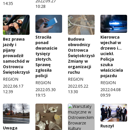
2022.09.27
14:35
10:28
Straciła
Kierowca
Bez prawa
Budowa
ponad
wjechał w
jazdy i
obwodnicy
dwanaście
drzewo i...
pijany
Ostrowca
tysięcy
uciekł.
prowadził
Świętokrzyskiego.
złotych.
Policja
samochód w
Zmiany w
Sprawę
szuka
Ostrowcu
organizacji
zgłosiła
właściciela
Świętokrzyskim
ruchu
policji
pojazdu
REGION
REGION
REGION
REGION
2022.06.17
2022.05.22
2022.05.30
2022.04.08
12:39
13:30
19:15
09:59
Ruszył
Uwaga