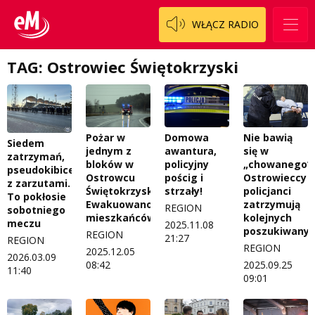
WŁĄCZ RADIO
TAG: Ostrowiec Świętokrzyski
Nie bawią
Pożar w
Domowa
Siedem
się w
jednym z
awantura,
zatrzymań,
„chowanego”.
bloków w
policyjny
pseudokibice
Ostrowieccy
Ostrowcu
pościg i
z zarzutami.
policjanci
Świętokrzyskim.
strzały!
To pokłosie
zatrzymują
Ewakuowano
REGION
sobotniego
kolejnych
mieszkańców
meczu
2025.11.08
poszukiwany
REGION
21:27
REGION
REGION
2025.12.05
2026.03.09
2025.09.25
08:42
11:40
09:01