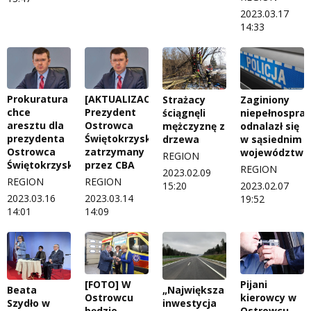
2023.03.17
14:33
Prokuratura
[AKTUALIZACJA]
Strażacy
Zaginiony
chce
Prezydent
ściągnęli
niepełnospra
aresztu dla
Ostrowca
mężczyznę z
odnalazł się
prezydenta
Świętokrzyskiego
drzewa
w sąsiednim
Ostrowca
zatrzymany
województwi
REGION
Świętokrzyskiego
przez CBA
REGION
2023.02.09
REGION
REGION
15:20
2023.02.07
2023.03.16
2023.03.14
19:52
14:01
14:09
Pijani
[FOTO] W
„Największa
Beata
kierowcy w
Ostrowcu
inwestycja
Szydło w
Ostrowcu.
będzie