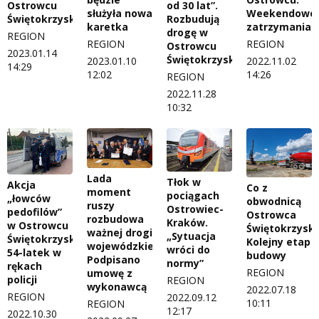
od 30 lat”.
Ostrowcu
Weekendowe
służyła nowa
Rozbudują
Świętokrzyskim
zatrzymania
karetka
drogę w
REGION
REGION
REGION
Ostrowcu
2023.01.14
Świętokrzyskim
2022.11.02
2023.01.10
14:29
14:26
12:02
REGION
2022.11.28
10:32
Lada
Tłok w
Akcja
Co z
moment
pociągach
„łowców
obwodnicą
ruszy
Ostrowiec-
pedofilów”
Ostrowca
rozbudowa
Kraków.
w Ostrowcu
Świętokrzysk
ważnej drogi
„Sytuacja
Świętokrzyskim.
Kolejny etap
wojewódzkiej.
wróci do
54-latek w
budowy
Podpisano
normy”
rękach
REGION
umowę z
policji
REGION
wykonawcą
2022.07.18
REGION
2022.09.12
10:11
REGION
12:17
2022.10.30