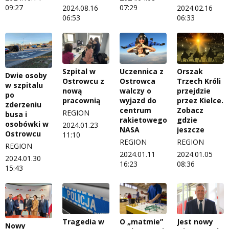
09:27
07:29
2024.08.16
2024.02.16
06:53
06:33
Szpital w
Uczennica z
Orszak
Dwie osoby
Ostrowcu z
Ostrowca
Trzech Króli
w szpitalu
nową
walczy o
przejdzie
po
pracownią
wyjazd do
przez Kielce.
zderzeniu
centrum
Zobacz
REGION
busa i
rakietowego
gdzie
osobówki w
2024.01.23
NASA
jeszcze
Ostrowcu
11:10
REGION
REGION
REGION
2024.01.11
2024.01.05
2024.01.30
16:23
08:36
15:43
Tragedia w
O „matmie”
Jest nowy
Nowy