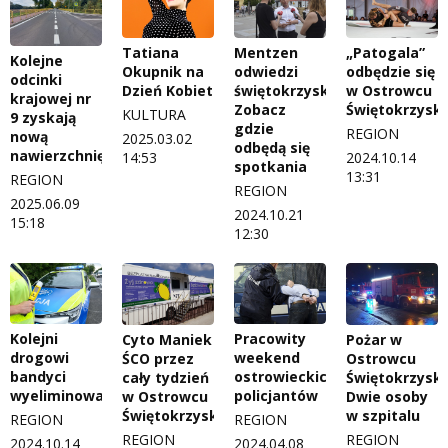
Tatiana
Mentzen
„Patogala”
Kolejne
Okupnik na
odwiedzi
odbędzie się
odcinki
Dzień Kobiet
świętokrzyskie.
w Ostrowcu
krajowej nr
Zobacz
Świętokrzysk
KULTURA
9 zyskają
gdzie
REGION
nową
2025.03.02
odbędą się
nawierzchnię
14:53
2024.10.14
spotkania
13:31
REGION
REGION
2025.06.09
2024.10.21
15:18
12:30
Kolejni
Pracowity
Cyto Maniek
Pożar w
drogowi
weekend
ŚCO przez
Ostrowcu
bandyci
ostrowieckich
cały tydzień
Świętokrzysk
wyeliminowani
policjantów
w Ostrowcu
Dwie osoby
Świętokrzyskim
w szpitalu
REGION
REGION
REGION
REGION
2024.10.14
2024.04.08