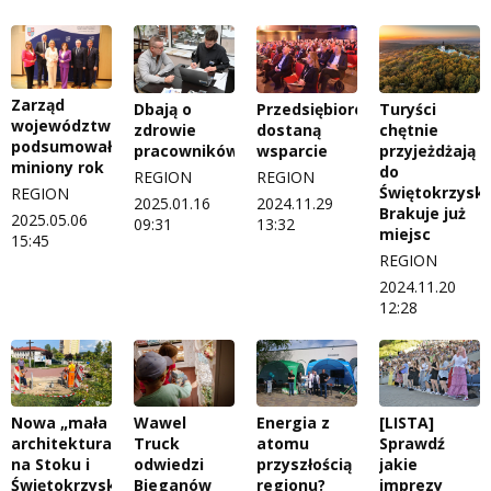
Zarząd
Dbają o
Przedsiębiorcy
Turyści
województwa
zdrowie
dostaną
chętnie
podsumował
pracowników
wsparcie
przyjeżdżają
miniony rok
do
REGION
REGION
Świętokrzyski
REGION
2025.01.16
2024.11.29
Brakuje już
2025.05.06
09:31
13:32
miejsc
15:45
REGION
2024.11.20
12:28
Nowa „mała
Wawel
Energia z
[LISTA]
architektura”
Truck
atomu
Sprawdź
na Stoku i
odwiedzi
przyszłością
jakie
Świętokrzyskim
Bieganów
regionu?
imprezy