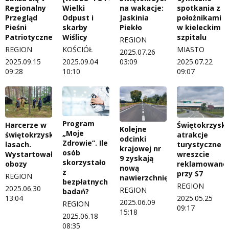
Regionalny
Wielki
na wakacje:
spotkania z
Przegląd
Odpust i
Jaskinia
położnikami
Pieśni
skarby
Piekło
w kieleckim
Patriotycznej
Wiślicy
szpitalu
REGION
REGION
KOŚCIÓŁ
MIASTO
2025.07.26
2025.09.15
2025.09.04
03:09
2025.07.22
09:28
10:10
09:07
Program
Harcerze w
Świętokrzyski
Kolejne
„Moje
świętokrzyskich
atrakcje
odcinki
Zdrowie”. Ile
lasach.
turystyczne
krajowej nr
osób
Wystartowały
wreszcie
9 zyskają
skorzystało
obozy
reklamowane
nową
z
przy S7
REGION
nawierzchnię
bezpłatnych
REGION
2025.06.30
REGION
badań?
13:04
2025.05.25
2025.06.09
REGION
09:17
15:18
2025.06.18
08:35