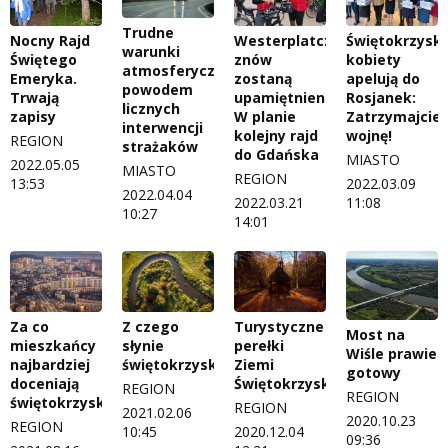
Trudne
Nocny Rajd
Westerplatczycy
Świętokrzyski
warunki
Świętego
znów
kobiety
atmosferyczne
Emeryka.
zostaną
apelują do
powodem
Trwają
upamiętnieni.
Rosjanek:
licznych
zapisy
W planie
Zatrzymajcie
interwencji
kolejny rajd
wojnę!
REGION
strażaków
do Gdańska
MIASTO
2022.05.05
MIASTO
REGION
13:53
2022.03.09
2022.04.04
2022.03.21
11:08
10:27
14:01
Za co
Z czego
Turystyczne
Most na
mieszkańcy
słynie
perełki
Wiśle prawie
najbardziej
świętokrzyskie?
Ziemi
gotowy
doceniają
Świętokrzyskiej
REGION
REGION
świętokrzyskie?
REGION
2021.02.06
2020.10.23
REGION
10:45
2020.12.04
09:36