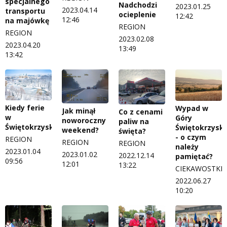
specjalnego
Nadchodzi
2023.01.25
2023.04.14
transportu
ocieplenie
12:42
12:46
na majówkę
REGION
REGION
2023.02.08
2023.04.20
13:49
13:42
Kiedy ferie
Wypad w
Jak minął
Co z cenami
w
Góry
noworoczny
paliw na
Świętokrzyskiem?
Świętokrzyski
weekend?
święta?
- o czym
REGION
REGION
REGION
należy
2023.01.04
2023.01.02
2022.12.14
pamiętać?
09:56
12:01
13:22
CIEKAWOSTKI
2022.06.27
10:20