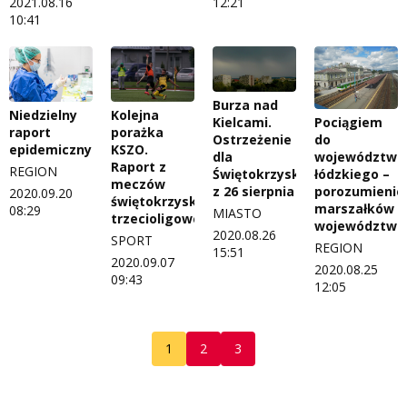
2021.08.16
12:21
10:41
Burza nad
Niedzielny
Kolejna
Kielcami.
Pociągiem
raport
porażka
Ostrzeżenie
do
epidemiczny
KSZO.
dla
województwa
Raport z
REGION
Świętokrzyskiego
łódzkiego –
meczów
z 26 sierpnia
porozumienie
2020.09.20
świętokrzyskich
marszałków
08:29
MIASTO
trzecioligowców
województw
2020.08.26
SPORT
REGION
15:51
2020.09.07
2020.08.25
09:43
12:05
1
2
3