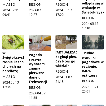
odbędą się w
MIASTO
REGION
REGION
wakacje w
2024.07.31
2024.07.05
2024.05.17
Świętokrzysk
09:41
12:27
17:20
REGION
2024.05.15
17:10
[AKTUALIZACJA]
W
Trudne
Pogoda
Zaginął pies.
Świętokrzyskim
warunki
sprzyja
Czy ktoś go
rośnie liczba
pogodowe w
wyborom,
widział?
chorych na
regionie.
znamy
boreliozę
IMGW
REGION
pierwsze
ostrzega
MIASTO
2024.01.07
dane o
REGION
21:13
frekwencji
2024.05.13
12:36
2023.11.21
REGION
20:01
2024.04.07
11:55