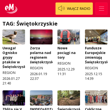
WŁĄCZ RADIO
TAG: Świętokrzyskie
Uwaga!
Zorza
Nowe
Fundusze
Ognisko
polarna nad
pociągi na
Europejskie
grypy
regionem
tory
zmieniają
ptaków w
świętokrzyskim
Świętokrzyski
REGION
Świętokrzyskiem
REGION
REGION
2025.12.29
REGION
2026.01.19
11:31
2025.12.15
2026.01.27
22:37
14:39
21:40
Zbliża się V
[WIDEO+FOTO]
Świętokrzyskie
Cykliczne