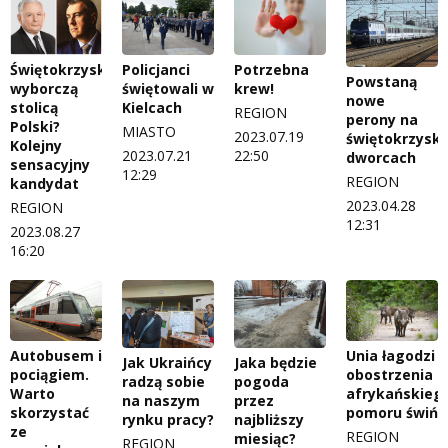
Świętokrzyskie
Policjanci
Potrzebna
Powstaną
wyborczą
świętowali w
krew!
nowe
stolicą
Kielcach
REGION
perony na
Polski?
MIASTO
2023.07.19
świętokrzyski
Kolejny
2023.07.21
22:50
dworcach
sensacyjny
12:29
REGION
kandydat
2023.04.28
REGION
12:31
2023.08.27
16:20
Autobusem i
Unia łagodzi
Jak Ukraińcy
Jaka będzie
pociągiem.
obostrzenia
radzą sobie
pogoda
Warto
afrykańskieg
na naszym
przez
skorzystać
pomoru świń
rynku pracy?
najbliższy
ze
REGION
miesiąc?
REGION