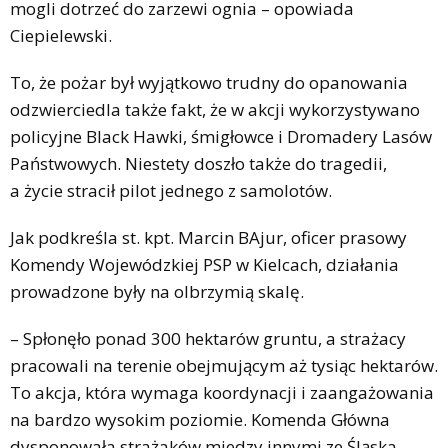
mogli dotrzeć do zarzewi ognia – opowiada
Ciepielewski.
To, że pożar był wyjątkowo trudny do opanowania
odzwierciedla także fakt, że w akcji wykorzystywano
policyjne Black Hawki, śmigłowce i Dromadery Lasów
Państwowych. Niestety doszło także do tragedii,
a życie stracił pilot jednego z samolotów.
Jak podkreśla st. kpt. Marcin BAjur, oficer prasowy
Komendy Wojewódzkiej PSP w Kielcach, działania
prowadzone były na olbrzymią skalę.
– Spłonęło ponad 300 hektarów gruntu, a strażacy
pracowali na terenie obejmującym aż tysiąc hektarów.
To akcja, która wymaga koordynacji i zaangażowania
na bardzo wysokim poziomie. Komenda Główna
dysponowała strażaków miedzy innymi ze Śląska,