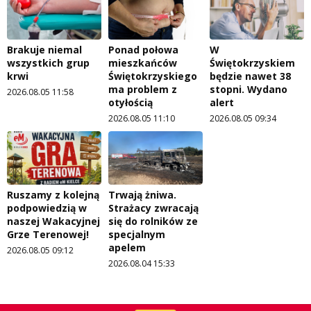
Brakuje niemal
Ponad połowa
W
wszystkich grup
mieszkańców
Świętokrzyskiem
krwi
Świętokrzyskiego
będzie nawet 38
ma problem z
stopni. Wydano
2026.08.05 11:58
otyłością
alert
2026.08.05 11:10
2026.08.05 09:34
Ruszamy z kolejną
Trwają żniwa.
podpowiedzią w
Strażacy zwracają
naszej Wakacyjnej
się do rolników ze
Grze Terenowej!
specjalnym
apelem
2026.08.05 09:12
2026.08.04 15:33