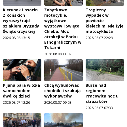
Kierunek Lasocin.
Zabytkowe
Tragiczny
Z Końskich
motocykle,
wypadek w
wyruszył rajd
wyjątkowe
powiecie
szlakiem Brygady
wystawy i Święto
kieleckim. Nie żyje
Świętokrzyskiej
Chleba. Moc
motocyklista
atrakcji w Parku
2026.08.08 13:15
2026.08.07 22:29
Etnograficznym w
Tokarni
2026.08.08 11:02
Pijana para wiozła
Chcą wybudować
Burze nad
samochodem
chodniki i szukają
regionem.
dwójkę dzieci
wykonawców
Pracowita noc u
strażaków
2026.08.07 12:26
2026.08.07 09:03
2026.08.07 07:33