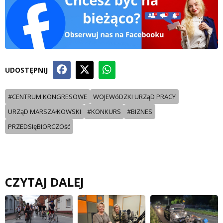
UDOSTĘPNIJ
#CENTRUM KONGRESOWE
WOJEWóDZKI URZąD PRACY
URZąD MARSZAłKOWSKI
#KONKURS
#BIZNES
PRZEDSIęBIORCZOść
CZYTAJ DALEJ