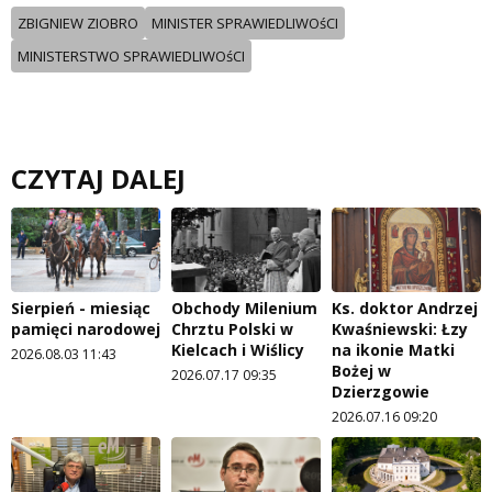
ZBIGNIEW ZIOBRO
MINISTER SPRAWIEDLIWOśCI
MINISTERSTWO SPRAWIEDLIWOśCI
CZYTAJ DALEJ
Sierpień - miesiąc
Obchody Milenium
Ks. doktor Andrzej
pamięci narodowej
Chrztu Polski w
Kwaśniewski: Łzy
Kielcach i Wiślicy
na ikonie Matki
2026.08.03 11:43
Bożej w
2026.07.17 09:35
Dzierzgowie
2026.07.16 09:20