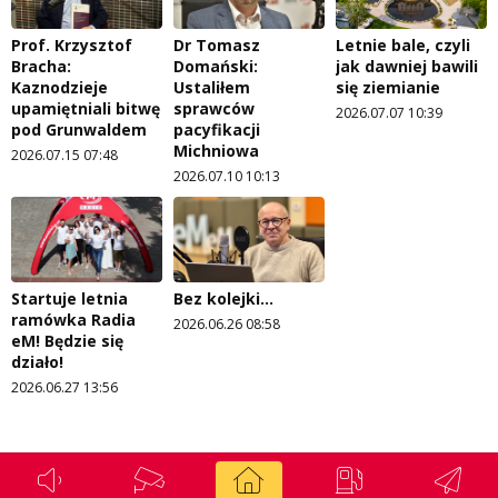
Prof. Krzysztof
Dr Tomasz
Letnie bale, czyli
Bracha:
Domański:
jak dawniej bawili
Kaznodzieje
Ustaliłem
się ziemianie
upamiętniali bitwę
sprawców
2026.07.07 10:39
pod Grunwaldem
pacyfikacji
Michniowa
2026.07.15 07:48
2026.07.10 10:13
Startuje letnia
Bez kolejki...
ramówka Radia
2026.06.26 08:58
eM! Będzie się
działo!
2026.06.27 13:56