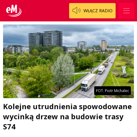
WŁĄCZ RADIO
FOT. Piotr Michalec
Kolejne utrudnienia spowodowane
wycinką drzew na budowie trasy
S74