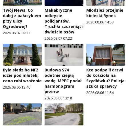
Twój News: Co
Makabryczne
Młodzież przejmie
dalej z pałacykiem
odkrycie
kielecki Rynek
przy ulicy
policjantów.
2026.08.06 14:53
Ogrodowej?
Truchła szczeniąt i
dwieście psów
2026.08.07 09:13
2026.08.07 07:22
Była siedziba NFZ
Budowa S74
Kto podpalił drzwi
idzie pod młotek,
odetnie ciepłą
do kościoła na
cena robi wrażenie
wodę. MPEC podał
Szydłówku? Policja
harmonogram
szuka sprawcy
2026.08.06 13:40
przerw
2026.08.06 11:54
2026.08.06 13:18