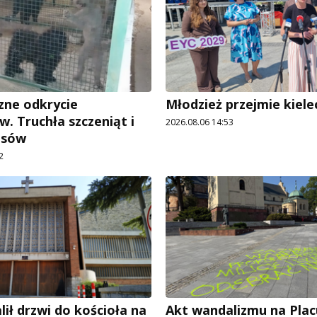
ne odkrycie
Młodzież przejmie kiele
w. Truchła szczeniąt i
2026.08.06 14:53
psów
2
ił drzwi do kościoła na
Akt wandalizmu na Pla