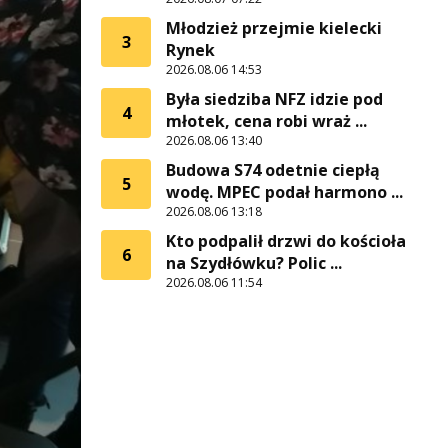
Młodzież przejmie kielecki
3
Rynek
2026.08.06 14:53
Była siedziba NFZ idzie pod
4
młotek, cena robi wraż ...
2026.08.06 13:40
Budowa S74 odetnie ciepłą
5
wodę. MPEC podał harmono ...
2026.08.06 13:18
Kto podpalił drzwi do kościoła
6
na Szydłówku? Polic ...
2026.08.06 11:54