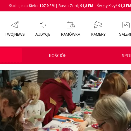
Słuchaj nas: Kielce
107,9 FM
| Busko-Zdrój
91,8 FM
| Święty Krzyż
91,3 F
TWÓJNEWS
AUDYCJE
RAMÓWKA
KAMERY
GALER
KOŚCIÓŁ
SPO