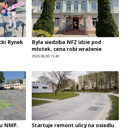
cki Rynek
Była siedziba NFZ idzie pod
młotek, cena robi wrażenie
2026.08.06 13:40
cu NMP.
Startuje remont ulicy na osiedlu