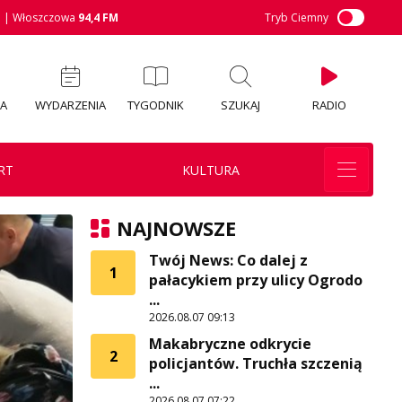
M
| Włoszczowa
94,4 FM
Tryb Ciemny
IA
WYDARZENIA
TYGODNIK
SZUKAJ
RADIO
RT
KULTURA
NAJNOWSZE
Twój News: Co dalej z
1
pałacykiem przy ulicy Ogrodo
...
2026.08.07 09:13
Makabryczne odkrycie
2
policjantów. Truchła szczenią
...
2026.08.07 07:22