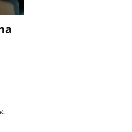
 na
ć,