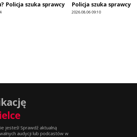
? Policja szuka sprawcy
Policja szuka sprawcy
4
2026.08.06 09:10
ikację
ielce
ie jesteś! Sprawdź aktualną
walnych audycji lub podcastów w