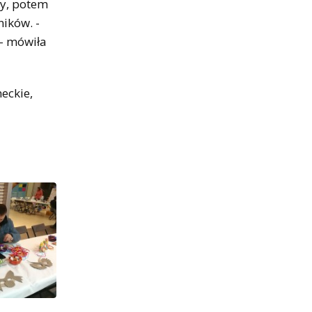
ry, potem
ników. -
 - mówiła
eckie,