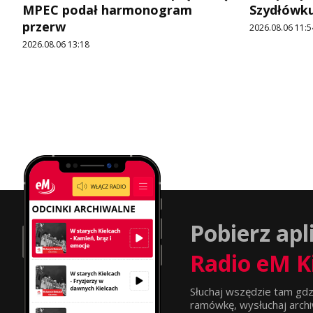
MPEC podał harmonogram
Szydłówku
przerw
2026.08.06 11:5
2026.08.06 13:18
Pobierz apl
Radio eM K
Słuchaj wszędzie tam gdz
ramówkę, wysłuchaj archi