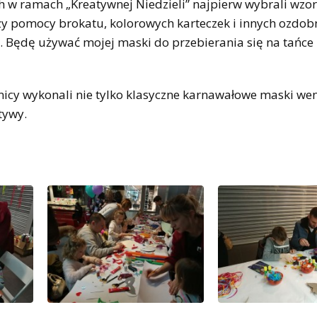
h w ramach „Kreatywnej Niedzieli” najpierw wybrali wzo
rzy pomocy brokatu, kolorowych karteczek i innych ozdob
a. Będę używać mojej maski do przebierania się na tańce
tnicy wykonali nie tylko klasyczne karnawałowe maski wen
tywy.