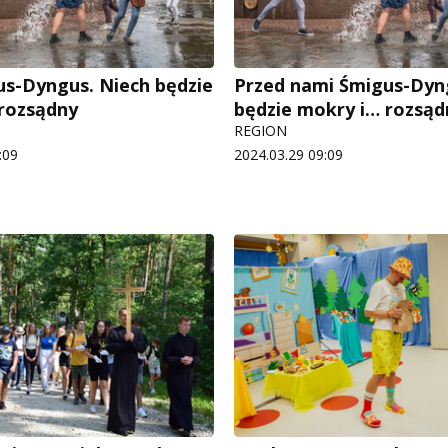
us-Dyngus. Niech będzie
Przed nami Śmigus-Dyn
rozsądny
będzie mokry i… rozsąd
REGION
:09
2024.03.29 09:09