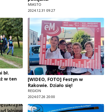
MIASTO
2024.12.31 09:27
i bł.
uż w ten
[WIDEO, FOTO] Festyn w
Rakowie. Działo się!
REGION
2024.07.26 20:00