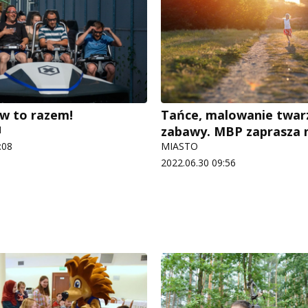
w to razem!
Tańce, malowanie twarz
I
zabawy. MBP zaprasza n
:08
MIASTO
2022.06.30 09:56