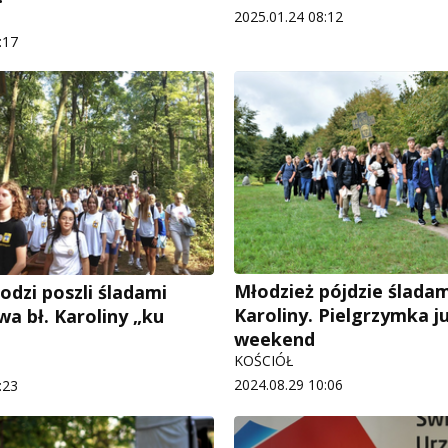
2025.01.24 08:12
:17
Młodzież pójdzie śladam
odzi poszli śladami
Karoliny. Pielgrzymka j
a bł. Karoliny „ku
weekend
KOŚCIÓŁ
2024.08.29 10:06
:23