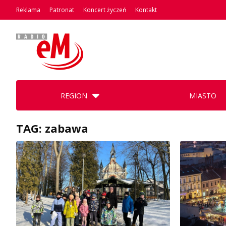
Reklama
Patronat
Koncert życzeń
Kontakt
REGION
MIASTO
TAG: zabawa