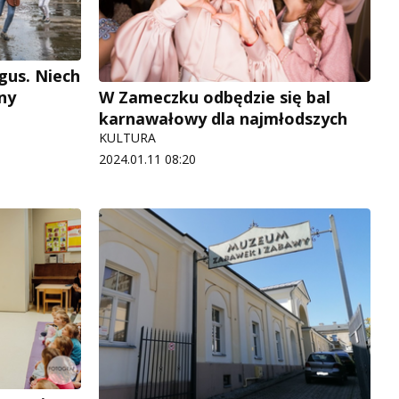
gus. Niech
ny
W Zameczku odbędzie się bal
karnawałowy dla najmłodszych
KULTURA
2024.01.11 08:20