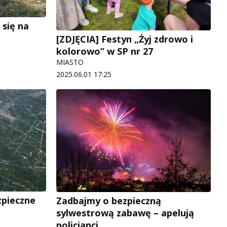
 się na
[ZDJĘCIA] Festyn „Żyj zdrowo i
kolorowo” w SP nr 27
MIASTO
2025.06.01 17:25
zpieczne
Zadbajmy o bezpieczną
sylwestrową zabawę – apelują
policjanci