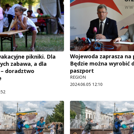
Wojewoda zaprasza na p
akacyjne pikniki. Dla
Będzie można wyrobić d
ych zabawa, a dla
paszport
 – doradztwo
REGION
e
2024.06.05 12:10
:52