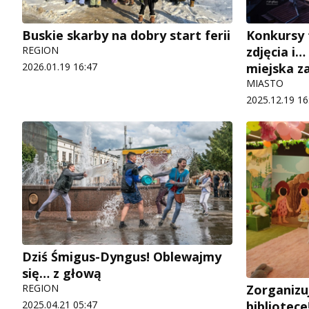
Buskie skarby na dobry start ferii
Konkursy
REGION
zdjęcia i…
2026.01.19 16:47
miejska z
MIASTO
2025.12.19 16
Dziś Śmigus-Dyngus! Oblewajmy
się… z głową
REGION
Zorganizu
2025.04.21 05:47
bibliotece