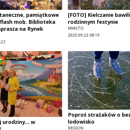
 taneczne, pamiątkowe
[FOTO] Kielczanie bawili
 flash mob. Biblioteka
rodzinnym festynie
aprasza na Rynek
MIASTO
2025.09.22 08:19
:27
Poproś strażaków o be
lodowisko
j urodziny… w
REGION
!