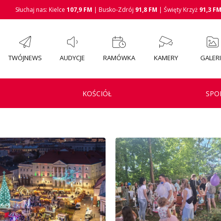
Słuchaj nas: Kielce
107,9 FM
| Busko-Zdrój
91,8 FM
| Święty Krzyż
91,3 F
TWÓJNEWS
AUDYCJE
RAMÓWKA
KAMERY
GALER
KOŚCIÓŁ
SPO