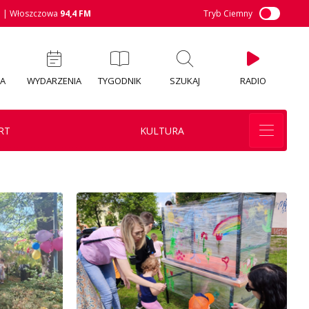
M
| Włoszczowa
94,4 FM
Tryb Ciemny
IA
WYDARZENIA
TYGODNIK
SZUKAJ
RADIO
RT
KULTURA