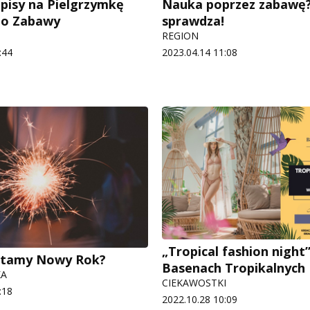
apisy na Pielgrzymkę
Nauka poprzez zabawę?
do Zabawy
sprawdza!
REGION
:44
2023.04.14 11:08
„Tropical fashion night
witamy Nowy Rok?
Basenach Tropikalnych
KA
CIEKAWOSTKI
:18
2022.10.28 10:09