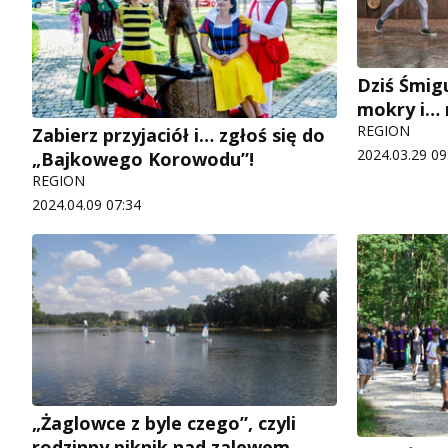
Dziś Śmig
mokry i… 
REGION
Zabierz przyjaciół i… zgłoś się do
2024.03.29 09
„Bajkowego Korowodu”!
REGION
2024.04.09 07:34
„Żaglowce z byle czego”, czyli
rodzinny piknik nad zalewem