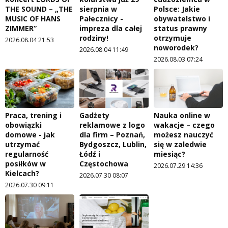
THE SOUND – „THE
sierpnia w
Polsce: Jakie
MUSIC OF HANS
Pałecznicy -
obywatelstwo i
ZIMMER”
impreza dla całej
status prawny
rodziny!
otrzymuje
2026.08.04 21:53
noworodek?
2026.08.04 11:49
2026.08.03 07:24
Praca, trening i
Gadżety
Nauka online w
obowiązki
reklamowe z logo
wakacje – czego
domowe - jak
dla firm – Poznań,
możesz nauczyć
utrzymać
Bydgoszcz, Lublin,
się w zaledwie
regularność
Łódź i
miesiąc?
posiłków w
Częstochowa
2026.07.29 14:36
Kielcach?
2026.07.30 08:07
2026.07.30 09:11