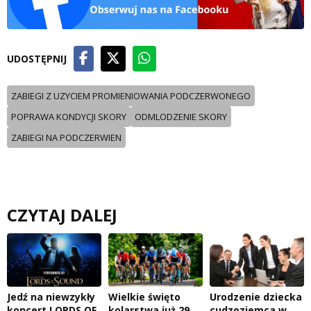
UDOSTĘPNIJ
ZABIEGI Z UZYCIEM PROMIENIOWANIA PODCZERWONEGO
POPRAWA KONDYCJI SKORY
ODMLODZENIE SKORY
ZABIEGI NA PODCZERWIEN
CZYTAJ DALEJ
Jedź na niewzykły
Wielkie święto
Urodzenie dziecka
koncert LORDS OF
kolarstwa już 29
cudzoziemca w