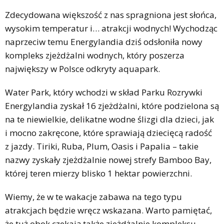
Zdecydowana większość z nas spragniona jest słońca,
wysokim temperatur i… atrakcji wodnych! Wychodząc
naprzeciw temu Energylandia dziś odsłoniła nowy
kompleks zjeżdżalni wodnych, który poszerza
największy w Polsce odkryty aquapark.
Water Park, który wchodzi w skład Parku Rozrywki
Energylandia zyskał 16 zjeżdżalni, które podzielona są
na te niewielkie, delikatne wodne ślizgi dla dzieci, jak
i mocno zakręcone, które sprawiają dziecięcą radość
z jazdy. Tiriki, Ruba, Plum, Oasis i Papalia – takie
nazwy zyskały zjeżdżalnie nowej strefy Bamboo Bay,
której teren mierzy blisko 1 hektar powierzchni.
Wiemy, że w te wakacje zabawa na tego typu
atrakcjach będzie wręcz wskazana. Warto pamiętać,
że tuż obok czekają także zjeżdżalnie kompleksu