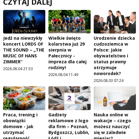
CZYTAJ DALEJ
Jedź na niewzykły
Wielkie święto
Urodzenie dziecka
koncert LORDS OF
kolarstwa już 29
cudzoziemca w
THE SOUND – „THE
sierpnia w
Polsce: Jakie
MUSIC OF HANS
Pałecznicy -
obywatelstwo i
ZIMMER”
impreza dla całej
status prawny
rodziny!
otrzymuje
2026.08.04 21:53
noworodek?
2026.08.04 11:49
2026.08.03 07:24
Praca, trening i
Gadżety
Nauka online w
obowiązki
reklamowe z logo
wakacje – czego
domowe - jak
dla firm – Poznań,
możesz nauczyć
utrzymać
Bydgoszcz, Lublin,
się w zaledwie
regularność
Łódź i
miesiąc?