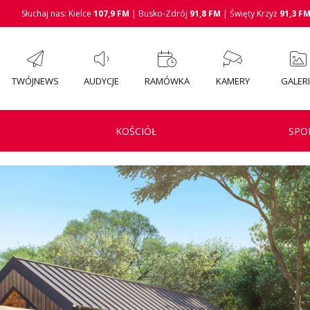
Słuchaj nas: Kielce
107,9 FM
| Busko-Zdrój
91,8 FM
| Święty Krzyż
91,3 F
TWÓJNEWS
AUDYCJE
RAMÓWKA
KAMERY
GALER
KOŚCIÓŁ
SPO