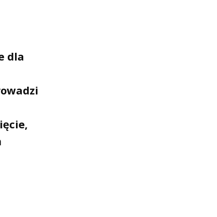
e dla
rowadzi
ęcie,
m