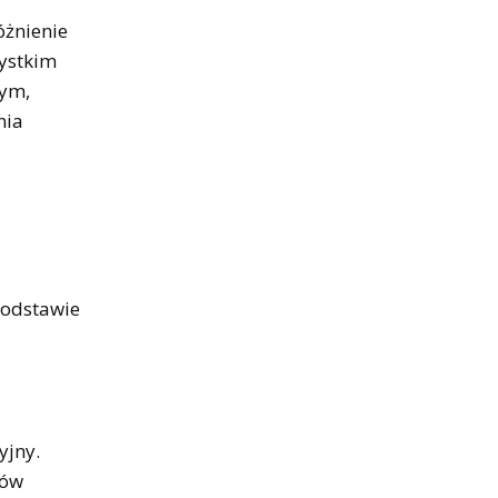
óżnienie
ystkim
nym,
nia
podstawie
yjny.
ków