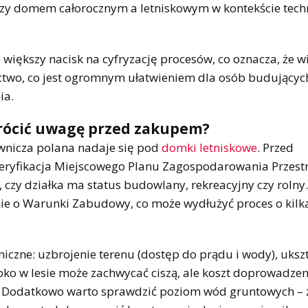
dzy domem całorocznym a letniskowym w kontekście tec
e większy nacisk na cyfryzację procesów, co oznacza, że w
ctwo, co jest ogromnym ułatwieniem dla osób budujących
ia.
zwrócić uwagę przed zakupem?
wnicza polana nadaje się pod
domki letniskowe
. Przed
eryfikacja Miejscowego Planu Zagospodarowania Przest
 czy działka ma status budowlany, rekreacyjny czy rolny
ie o Warunki Zabudowy, co może wydłużyć proces o kilk
iczne: uzbrojenie terenu (dostęp do prądu i wody), uksz
oko w lesie może zachwycać ciszą, ale koszt doprowadzen
. Dodatkowo warto sprawdzić poziom wód gruntowych – 