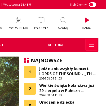
M
| Włoszczowa
94,4 FM
Tryb Ciemny
IA
WYDARZENIA
TYGODNIK
SZUKAJ
RADIO
RT
KULTURA
NAJNOWSZE
Jedź na niewzykły koncert
1
LORDS OF THE SOUND – „TH ...
2026.08.04 21:53
Wielkie święto kolarstwa już
2
29 sierpnia w Pałeczn ...
2026.08.04 11:49
Urodzenie dziecka
3