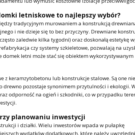
damentu lub wymusić kosztowne izolacje przeciwwilgoc
omki letniskowe to najlepszy wybór?
między tradycyjnym murowaniem a konstrukcją drewnian
ego i nie dzieje się to bez przyczyny. Drewniane konstr
często zaledwie kilka tygodni) oraz doskonałą estetykę w
prefabrykacja czy systemy szkieletowe, pozwalają na uzys
że domek letni może stać się obiektem wykorzystywanym 
e z keramzytobetonu lub konstrukcje stalowe. Są one ni
to drewno pozostaje synonimem przytulności i ekologii. 
 oraz odporność na ogień i szkodniki, co w przypadku ter
stycji.
przy planowaniu inwestycji
rukcji i działki. Wielu inwestorów wpada w pułapkę
iejszych wydatków dodatkowych, które należy uwzględnić