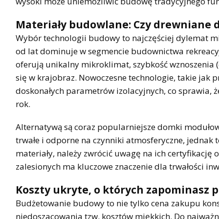
wysoki może uniemożliwić budowę tradycyjnego fun
Materiały budowlane: Czy drewniane d
Wybór technologii budowy to najczęściej dylemat 
od lat dominuje w segmencie budownictwa rekreacyjn
oferują unikalny mikroklimat, szybkość wznoszenia (
się w krajobraz. Nowoczesne technologie, takie jak 
doskonałych parametrów izolacyjnych, co sprawia, 
rok.
Alternatywą są coraz popularniejsze domki modułow
trwałe i odporne na czynniki atmosferyczne, jednak 
materiały, należy zwrócić uwagę na ich certyfikację
zalesionych ma kluczowe znaczenie dla trwałości inwe
Koszty ukryte, o których zapominasz 
Budżetowanie budowy to nie tylko cena zakupu konst
niedoszacowania tzw. kosztów miękkich. Do najważn