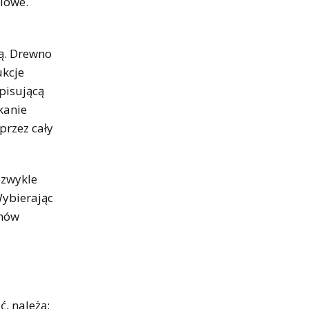
iowe.
ą. Drewno
ukcje
pisującą
kanie
przez cały
ezwykle
Wybierając
enów
, należą: