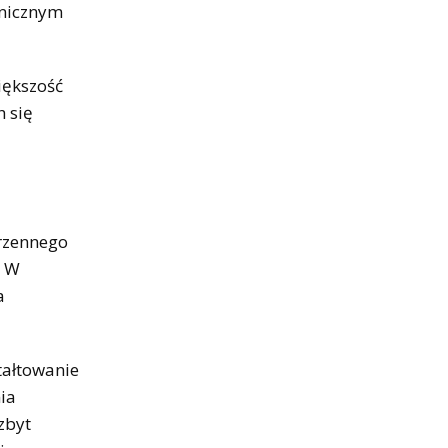
hnicznym
iększość
 się
rzennego
. W
a
tałtowanie
ia
zbyt