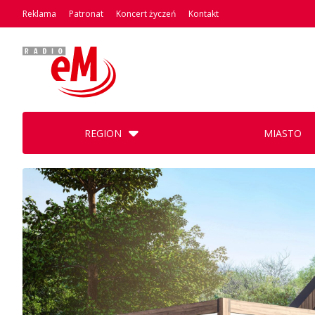
Reklama
Patronat
Koncert życzeń
Kontakt
REGION
MIASTO