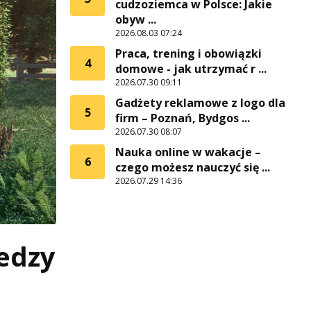
cudzoziemca w Polsce: Jakie
obyw ...
2026.08.03 07:24
Praca, trening i obowiązki
4
domowe - jak utrzymać r ...
2026.07.30 09:11
Gadżety reklamowe z logo dla
5
firm – Poznań, Bydgos ...
2026.07.30 08:07
Nauka online w wakacje –
6
czego możesz nauczyć się ...
2026.07.29 14:36
edzy