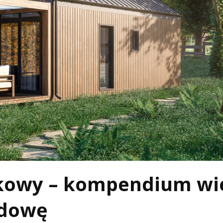
skowy – kompendium wi
udowę