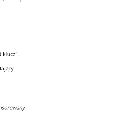
a
 klucz".
dający
onsorowany