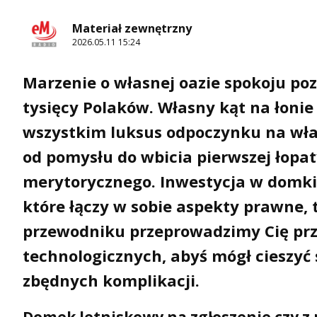
Materiał zewnętrzny
2026.05.11 15:24
Marzenie o własnej oazie spokoju poz
tysięcy Polaków. Własny kąt na łonie 
wszystkim luksus odpoczynku na wła
od pomysłu do wbicia pierwszej łop
merytorycznego. Inwestycja w
domki
które łączy w sobie aspekty prawne,
przewodniku przeprowadzimy Cię prz
technologicznych, abyś mógł cieszyć 
zbędnych komplikacji.
Domek letniskowy na zgłoszenie czy z