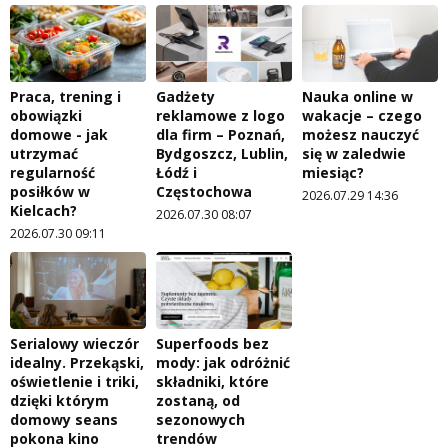
Praca, trening i
Gadżety
Nauka online w
obowiązki
reklamowe z logo
wakacje – czego
domowe - jak
dla firm – Poznań,
możesz nauczyć
utrzymać
Bydgoszcz, Lublin,
się w zaledwie
regularność
Łódź i
miesiąc?
posiłków w
Częstochowa
2026.07.29 14:36
Kielcach?
2026.07.30 08:07
2026.07.30 09:11
Serialowy wieczór
Superfoods bez
idealny. Przekąski,
mody: jak odróżnić
oświetlenie i triki,
składniki, które
dzięki którym
zostaną, od
domowy seans
sezonowych
pokona kino
trendów