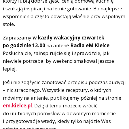
którzy lubią dobrze zjeść, cenią domową kuchnię
i szukają inspiracji na letnie gotowanie. Bo najlepsze
wspomnienia często powstają właśnie przy wspólnym
stole.
Zapraszamy
w każdy wakacyjny czwartek
po godzinie 13.00
na antenę
Radia eM Kielce
.
Posłuchajcie, zainspirujcie się i sprawdźcie, jak
niewiele potrzeba, by weekend smakował jeszcze
lepiej.
Jeśli nie zdążycie zanotować przepisu podczas audycji
– nic straconego. Wszystkie receptury, o których
mówimy na antenie, publikujemy później na stronie
em.kielce.pl
. Dzięki temu możecie wrócić
do ulubionych pomysłów w dowolnym momencie
i przygotować je wtedy, kiedy tylko najdzie Was
ochota na coś pysznego.