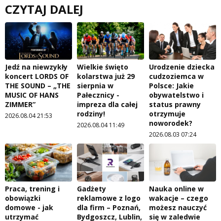
CZYTAJ DALEJ
Jedź na niewzykły
Wielkie święto
Urodzenie dziecka
koncert LORDS OF
kolarstwa już 29
cudzoziemca w
THE SOUND – „THE
sierpnia w
Polsce: Jakie
MUSIC OF HANS
Pałecznicy -
obywatelstwo i
ZIMMER”
impreza dla całej
status prawny
rodziny!
otrzymuje
2026.08.04 21:53
noworodek?
2026.08.04 11:49
2026.08.03 07:24
Praca, trening i
Gadżety
Nauka online w
obowiązki
reklamowe z logo
wakacje – czego
domowe - jak
dla firm – Poznań,
możesz nauczyć
utrzymać
Bydgoszcz, Lublin,
się w zaledwie