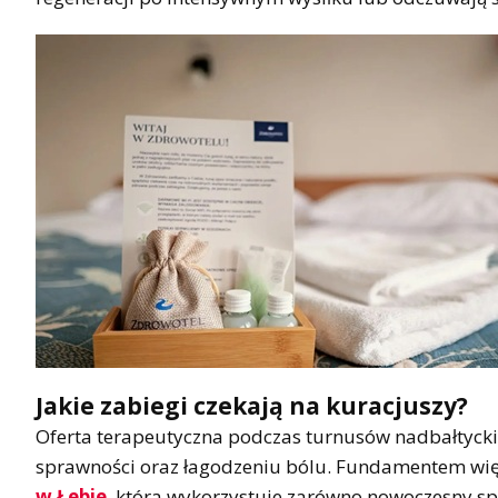
Jakie zabiegi czekają na kuracjuszy?
Oferta terapeutyczna podczas turnusów nadbałtyckic
sprawności oraz łagodzeniu bólu. Fundamentem więk
w Łebie
, która wykorzystuje zarówno nowoczesny sp