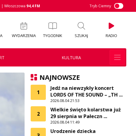
M
| Włoszczowa
94,4 FM
Tryb Ciemny
IA
WYDARZENIA
TYGODNIK
SZUKAJ
RADIO
RT
KULTURA
NAJNOWSZE
Jedź na niewzykły koncert
1
LORDS OF THE SOUND – „TH ...
2026.08.04 21:53
Wielkie święto kolarstwa już
2
29 sierpnia w Pałeczn ...
2026.08.04 11:49
Urodzenie dziecka
3