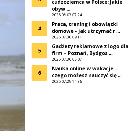
cudzoziemca w Polsce: Jakie
obyw ...
2026.08.03 07:24
Praca, trening i obowiązki
4
domowe - jak utrzymać r ...
2026.07.30 09:11
Gadżety reklamowe z logo dla
5
firm – Poznań, Bydgos ...
2026.07.30 08:07
Nauka online w wakacje –
6
czego możesz nauczyć się ...
2026.07.29 14:36