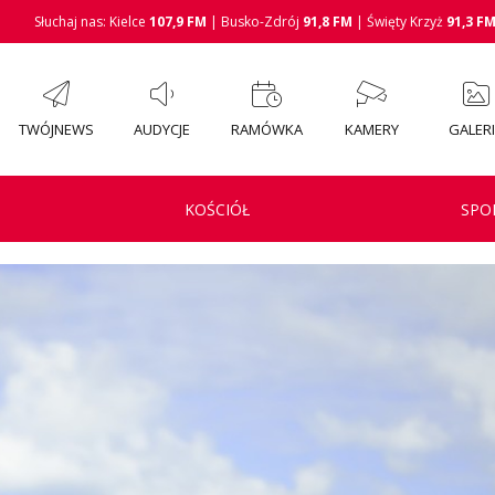
Słuchaj nas: Kielce
107,9 FM
| Busko-Zdrój
91,8 FM
| Święty Krzyż
91,3 F
TWÓJNEWS
AUDYCJE
RAMÓWKA
KAMERY
GALER
KOŚCIÓŁ
SPO