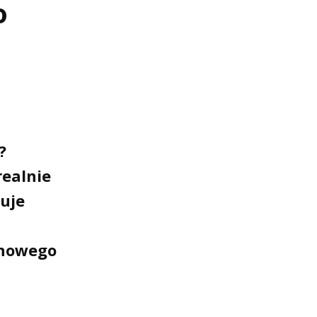
o
?
realnie
uje
 nowego