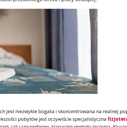
h jest niezwykle bogata i skoncentrowana na realnej p
szości pobytów jest oczywiście specjalistyczna
fizjoter
rzęt, jak i sprawdzone, klasyczne metody leczenia. Kluc