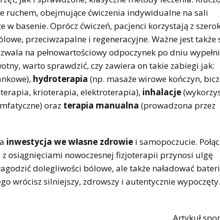
nie ruchem, obejmujące ćwiczenia indywidualne na sali
 w basenie. Oprócz ćwiczeń, pacjenci korzystają z szero
ólowe, przeciwzapalne i regeneracyjne. Ważne jest także
zwala na pełnowartościowy odpoczynek po dniu wypeł
tny, warto sprawdzić, czy zawiera on takie zabiegi jak:
lankowe),
hydroterapia
(np. masaże wirowe kończyn, bicz
erapia, krioterapia, elektroterapia),
inhalacje
(wykorzys
limfatyczne) oraz
terapia manualna
(prowadzona przez
za
inwestycja we własne zdrowie
i samopoczucie. Połącz
z osiągnięciami nowoczesnej fizjoterapii przynosi ulgę
złagodzić dolegliwości bólowe, ale także naładować bater
ego wrócisz silniejszy, zdrowszy i autentycznie wypoczęty
Artykuł sp