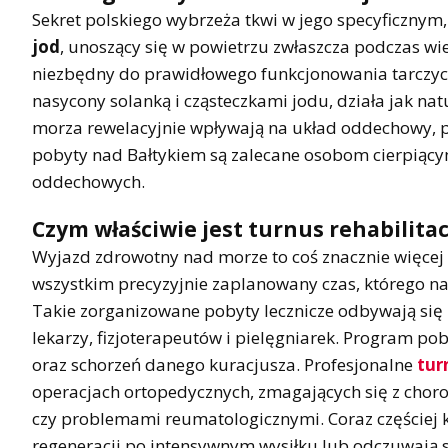
Sekret polskiego wybrzeża tkwi w jego specyficznym
jod
, unoszący się w powietrzu zwłaszcza podczas wie
niezbędny do prawidłowego funkcjonowania tarczyc
nasycony solanką i cząsteczkami jodu, działa jak n
morza rewelacyjnie wpływają na układ oddechowy, po
pobyty nad Bałtykiem są zalecane osobom cierpiącym
oddechowych.
Czym właściwie jest turnus rehabilit
Wyjazd zdrowotny nad morze to coś znacznie więcej n
wszystkim precyzyjnie zaplanowany czas, którego 
Takie zorganizowane pobyty lecznicze odbywają się
lekarzy, fizjoterapeutów i pielęgniarek. Program p
oraz schorzeń danego kuracjusza. Profesjonalne
tur
operacjach ortopedycznych, zmagających się z chor
czy problemami reumatologicznymi. Coraz częściej k
regeneracji po intensywnym wysiłku lub odczuwają sk