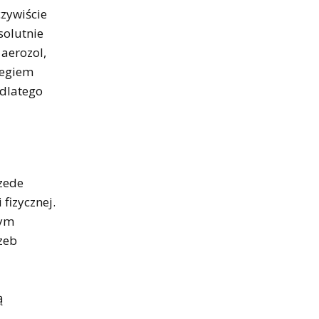
czywiście
solutnie
aerozol,
zegiem
 dlatego
rzede
 fizycznej.
tym
zeb
ą