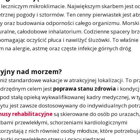
, leczniczym mikroklimacie. Największym skarbem jest o
trznej pogody i sztormów. Ten cenny pierwiastek jest ab
y oraz budowania odporności całego organizmu. Morski 
aturalne, całodobowe inhalatorium. Codzienne spacery br
magając oczyścić płuca i nawilżyć śluzówki. To właśnie
 na alergie, astmę oraz częste infekcje górnych dróg
acyjny nad morzem?
iż standardowe wakacje w atrakcyjnej lokalizacji. To p
nadrzędnym celem jest
poprawa stanu zdrowia
i kondycji
 pod stałą opieką wykwalifikowanej kadry medycznej, w 
obytu jest zawsze dostosowywany do indywidualnych potr
nusy rehabilitacyjne
są skierowane do osób po urazach,
obami przewlekłymi, schorzeniami kardiologicznymi
orzystają z nich również osoby młodsze, które potrzebuj
utki przewlekłego stresu i pracy siedzącej.