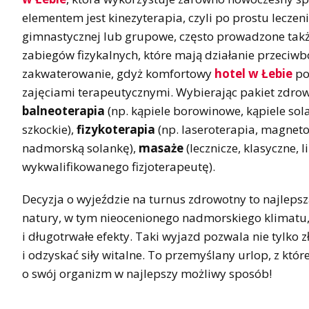
elementem jest kinezyterapia, czyli po prostu lecze
gimnastycznej lub grupowe, często prowadzone także
zabiegów fizykalnych, które mają działanie przeciwb
zakwaterowanie, gdyż komfortowy
hotel w Łebie
po
zajęciami terapeutycznymi. Wybierając pakiet zdrowo
balneoterapia
(np. kąpiele borowinowe, kąpiele so
szkockie),
fizykoterapia
(np. laseroterapia, magnetot
nadmorską solankę),
masaże
(lecznicze, klasyczne, 
wykwalifikowanego fizjoterapeutę).
Decyzja o wyjeździe na turnus zdrowotny to najleps
natury, w tym nieocenionego nadmorskiego klimatu, 
i długotrwałe efekty. Taki wyjazd pozwala nie tylko 
i odzyskać siły witalne. To przemyślany urlop, z któr
o swój organizm w najlepszy możliwy sposób!