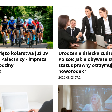
ięto kolarstwa już 29
Urodzenie dziecka cud
 Pałecznicy - impreza
Polsce: Jakie obywatels
rodziny!
status prawny otrzymu
noworodek?
9
2026.08.03 07:24