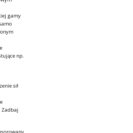
kiej gamy
 samo
nionym
e
tujące np.
enie sił
ie
. Zadbaj
onsorowany