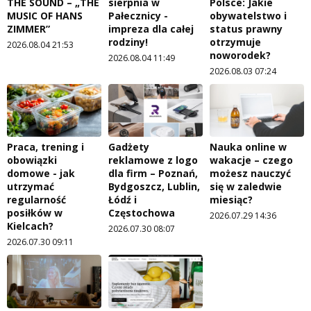
THE SOUND – „THE
sierpnia w
Polsce: Jakie
MUSIC OF HANS
Pałecznicy -
obywatelstwo i
ZIMMER”
impreza dla całej
status prawny
rodziny!
otrzymuje
2026.08.04 21:53
noworodek?
2026.08.04 11:49
2026.08.03 07:24
Praca, trening i
Gadżety
Nauka online w
obowiązki
reklamowe z logo
wakacje – czego
domowe - jak
dla firm – Poznań,
możesz nauczyć
utrzymać
Bydgoszcz, Lublin,
się w zaledwie
regularność
Łódź i
miesiąc?
posiłków w
Częstochowa
2026.07.29 14:36
Kielcach?
2026.07.30 08:07
2026.07.30 09:11