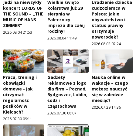
Jedź na niewzykły
Wielkie święto
Urodzenie dziecka
koncert LORDS OF
kolarstwa już 29
cudzoziemca w
THE SOUND – „THE
sierpnia w
Polsce: Jakie
MUSIC OF HANS
Pałecznicy -
obywatelstwo i
ZIMMER”
impreza dla całej
status prawny
rodziny!
otrzymuje
2026.08.04 21:53
noworodek?
2026.08.04 11:49
2026.08.03 07:24
Praca, trening i
Gadżety
Nauka online w
obowiązki
reklamowe z logo
wakacje – czego
domowe - jak
dla firm – Poznań,
możesz nauczyć
utrzymać
Bydgoszcz, Lublin,
się w zaledwie
regularność
Łódź i
miesiąc?
posiłków w
Częstochowa
2026.07.29 14:36
Kielcach?
2026.07.30 08:07
2026.07.30 09:11