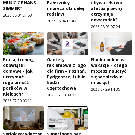
MUSIC OF HANS
Pałecznicy -
obywatelstwo i
ZIMMER”
impreza dla całej
status prawny
rodziny!
otrzymuje
2026.08.04 21:53
noworodek?
2026.08.04 11:49
2026.08.03 07:24
Praca, trening i
Gadżety
Nauka online w
obowiązki
reklamowe z logo
wakacje – czego
domowe - jak
dla firm – Poznań,
możesz nauczyć
utrzymać
Bydgoszcz, Lublin,
się w zaledwie
regularność
Łódź i
miesiąc?
posiłków w
Częstochowa
2026.07.29 14:36
Kielcach?
2026.07.30 08:07
2026.07.30 09:11
Serialowy wieczór
Superfoods bez