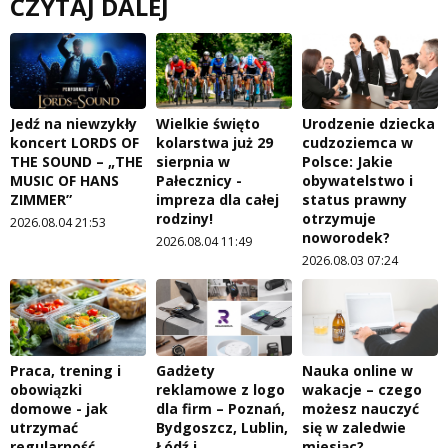
CZYTAJ DALEJ
Jedź na niewzykły
Wielkie święto
Urodzenie dziecka
koncert LORDS OF
kolarstwa już 29
cudzoziemca w
THE SOUND – „THE
sierpnia w
Polsce: Jakie
MUSIC OF HANS
Pałecznicy -
obywatelstwo i
ZIMMER”
impreza dla całej
status prawny
rodziny!
otrzymuje
2026.08.04 21:53
noworodek?
2026.08.04 11:49
2026.08.03 07:24
Praca, trening i
Gadżety
Nauka online w
obowiązki
reklamowe z logo
wakacje – czego
domowe - jak
dla firm – Poznań,
możesz nauczyć
utrzymać
Bydgoszcz, Lublin,
się w zaledwie
regularność
Łódź i
miesiąc?