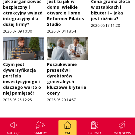
Jak zorganizować
Jest tu jak w
Cena grama złota
bezpieczny i
domu. Wielkie
w sztabkach i
atrakcyjny wyjazd
otwarcie Home
biżuterii – jaka
integracyjny dla
Reformer Pilates
jest różnica?
dużej firmy?
Studio
2026.06.17 11:20
2026.07.09 10:30
2026.07.04 18:54
Czym jest
Poszukiwanie
dywersyfikacja
prezesów i
portfela
dyrektorów
inwestycyjnego i
generalnych -
dlaczego warto o
kluczowe kryteria
niej pamiętać?
oceny
2026.05.25 12:25
2026.05.20 14:57
AUDYCJE
KAMERY
eM
PALIWO
TWÓJ NEWS