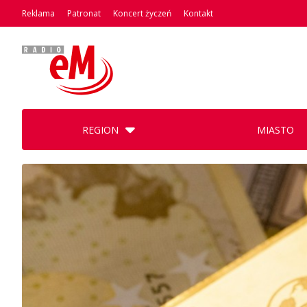
Reklama
Patronat
Koncert życzeń
Kontakt
REGION
MIASTO