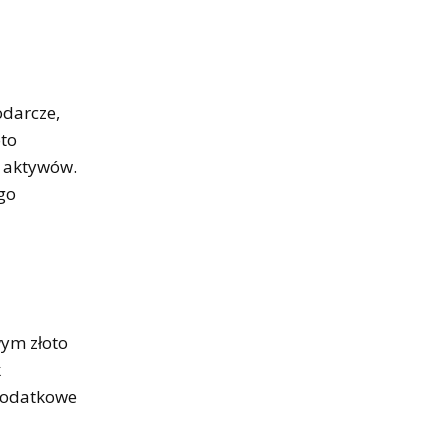
odarcze,
oto
j aktywów.
go
wym złoto
k
 dodatkowe