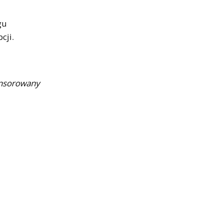
gu
cji.
onsorowany