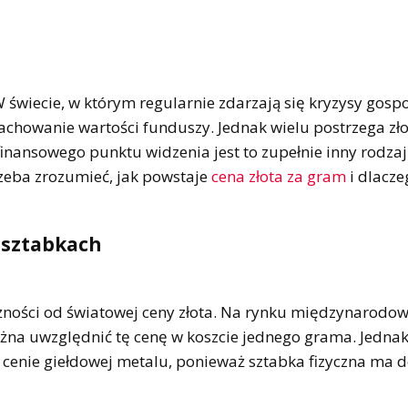
 świecie, w którym regularnie zdarzają się kryzysy gosp
zachowanie wartości funduszy. Jednak wielu postrzega zł
 finansowego punktu widzenia jest to zupełnie inny rodza
trzeba zrozumieć, jak powstaje
cena złota za gram
i dlacze
w sztabkach
leżności od światowej ceny złota. Na rynku międzynarodo
ożna uwzględnić tę cenę w koszcie jednego grama. Jedna
na cenie giełdowej metalu, ponieważ sztabka fizyczna ma