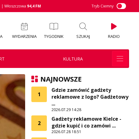
M
| Włoszczowa
94,4 FM
Tryb Ciemny
IA
WYDARZENIA
TYGODNIK
SZUKAJ
RADIO
RT
KULTURA
NAJNOWSZE
Gdzie zamówić gadżety
1
reklamowe z logo? Gadżetowy
...
2026.07.29 14:28
Gadżety reklamowe Kielce -
2
gdzie kupić i co zamówi ...
2026.07.28 18:51