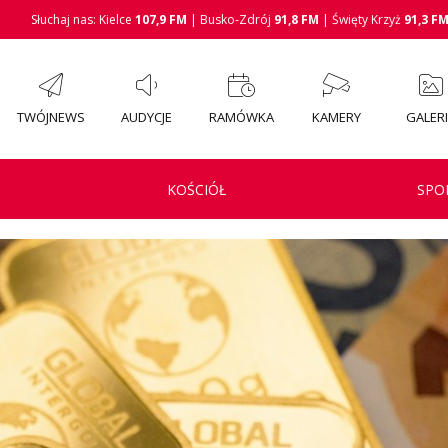
Słuchaj nas: Kielce
107,9 FM
| Busko-Zdrój
91,8 FM
| Święty Krzyż
91,3 F
TWÓJNEWS
AUDYCJE
RAMÓWKA
KAMERY
GALER
KOŚCIÓŁ
SPO