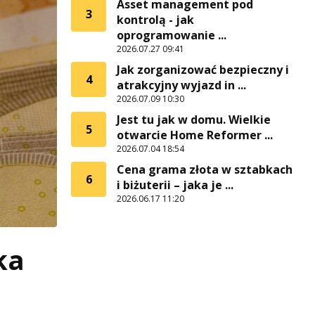
Asset management pod
3
kontrolą - jak
oprogramowanie ...
2026.07.27 09:41
Jak zorganizować bezpieczny i
4
atrakcyjny wyjazd in ...
2026.07.09 10:30
Jest tu jak w domu. Wielkie
5
otwarcie Home Reformer ...
2026.07.04 18:54
Cena grama złota w sztabkach
6
i biżuterii – jaka je ...
2026.06.17 11:20
ka