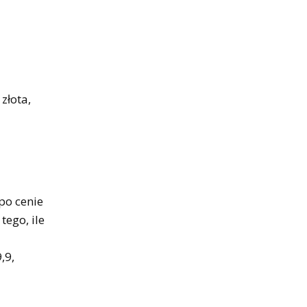
złota,
po cenie
tego, ile
,9,