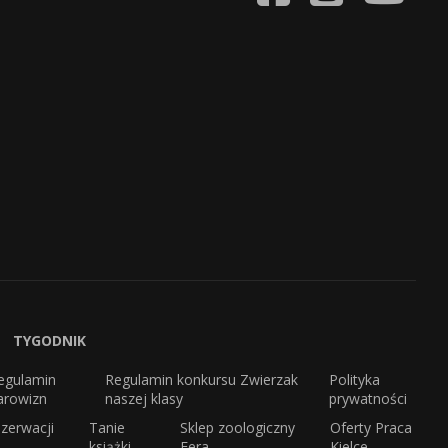
TYGODNIK
egulamin
Regulamin konkursu Zwierzak
Polityka
arowizn
naszej klasy
prywatności
zerwacji
Tanie
Sklep zoologiczny
Oferty Praca
książki
Fera
Kielce