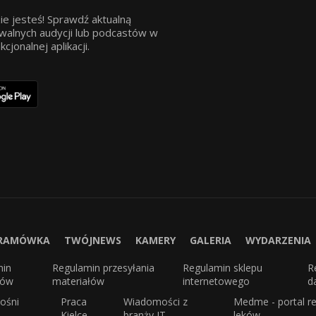
ie jesteś! Sprawdź aktualną
walnych audycji lub podcastów w
jonalnej aplikacji.
RAMÓWKA
TWÓJNEWS
KAMERY
GALERIA
WYDARZENIA
min
Regulamin przesyłania
Regulamin sklepu
R
sów
materiałów
internetowego
d
ośni
Praca
Wiadomości z
Medme - portal re
Kielce
branży IT
leków