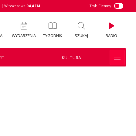
M
| Włoszczowa
94,4 FM
Tryb Ciemny
IA
WYDARZENIA
TYGODNIK
SZUKAJ
RADIO
RT
KULTURA