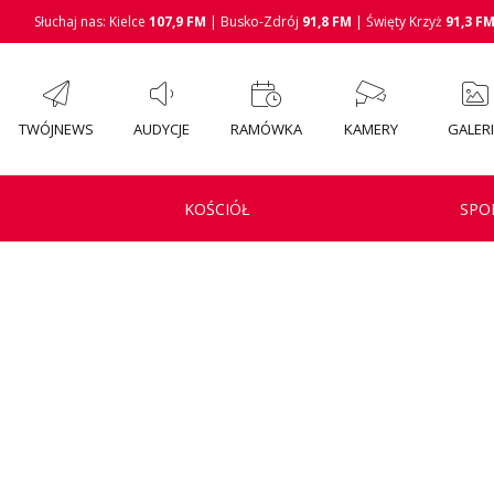
Słuchaj nas: Kielce
107,9 FM
| Busko-Zdrój
91,8 FM
| Święty Krzyż
91,3 F
TWÓJNEWS
AUDYCJE
RAMÓWKA
KAMERY
GALER
KOŚCIÓŁ
SPO