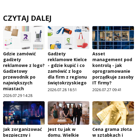
CZYTAJ DALEJ
Gdzie zamówić
Gadżety
Asset
gadżety
reklamowe Kielce
management pod
reklamowe z logo?
- gdzie kupić i co
kontrolą - jak
Gadżetowy
zamówić z logo
oprogramowanie
przewodnik po
dla firm z regionu
porządkuje zasoby
największych
świętokrzyskiego
IT firmy?
miastach
2026.07.28 18:51
2026.07.27 09:41
2026.07.29 14:28
Jak zorganizować
Jest tu jak w
Cena grama złota
bezpieczny i
domu. Wielkie
w sztabkach i